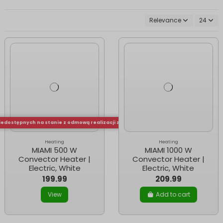
Relevance
24
iedostępnych na stanie z odmową realizacji zamówień Out-of-Stock
Heating
Heating
MIAMI 500 W
MIAMI 1000 W
Convector Heater |
Convector Heater |
Electric, White
Electric, White
199.99
209.99
View
Add to cart