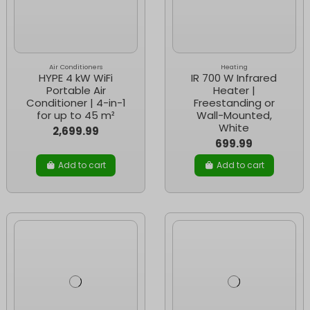
Air Conditioners
Heating
HYPE 4 kW WiFi
IR 700 W Infrared
Portable Air
Heater |
Conditioner | 4-in-1
Freestanding or
for up to 45 m²
Wall-Mounted,
White
2,699.99
699.99
Add to cart
Add to cart