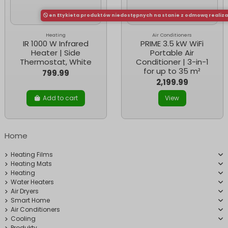
en Etykieta produktów niedostępnych na stanie z odmową realiz
Heating
Air Conditioners
IR 1000 W Infrared
PRIME 3.5 kW WiFi
Heater | Side
Portable Air
Thermostat, White
Conditioner | 3-in-1
for up to 35 m²
799.99
2,199.99
Add to cart
View
Home
Heating Films
Heating Mats
Heating
Water Heaters
Air Dryers
Smart Home
Air Conditioners
Cooling
Produkty