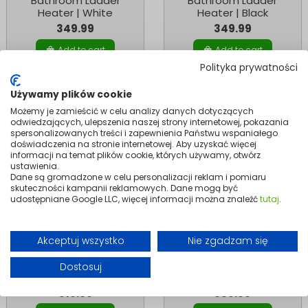
Bathroom Ladder
Bathroom Ladder
Heater | White
Heater | Black
349.99
349.99
Add to cart
Add to cart
Polityka prywatności
Używamy plików cookie
Możemy je zamieścić w celu analizy danych dotyczących
odwiedzających, ulepszenia naszej strony internetowej, pokazania
spersonalizowanych treści i zapewnienia Państwu wspaniałego
doświadczenia na stronie internetowej. Aby uzyskać więcej
informacji na temat plików cookie, których używamy, otwórz
ustawienia.
Dane są gromadzone w celu personalizacji reklam i pomiaru
skuteczności kampanii reklamowych. Dane mogą być
udostępniane Google LLC, więcej informacji można znaleźć
tutaj
.
Akceptuj wszystko
Nie zgadzam się
Heating
Heating
PORTO 1000 W
PORTO 1500 W
Convector Heater |
Convector Heater |
Dostosuj
Electric, White
Electric, White
319.99
359.99