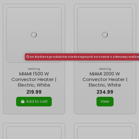
en Etykieta produktów niedostępnych na stanie z odmową realiz
Heating
Heating
MIAMI 1500 W
MIAMI 2000 W
Convector Heater |
Convector Heater |
Electric, White
Electric, White
219.99
234.99
Add to cart
View