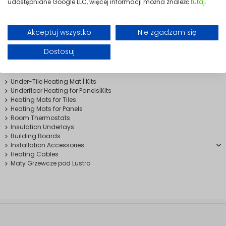
udostępniane Google LLC, więcej informacji można znaleźć
tutaj
.
Mission Air tile heating mats stand out for their durability and high
efficiency. Combined with modern thermostats, including WiFi
options, they allow full temperature control and energy savings. They
Akceptuj wszystko
Nie zgadzam się
are especially recommended for new builds and renovation projects,
where functionality, safety, and thermal comfort are a priority.
Dostosuj
Heating Mats
Under-Tile Heating Mat | Kits
Underfloor Heating for Panels|Kits
Heating Mats for Tiles
Heating Mats for Panels
Room Thermostats
Insulation Underlays
Building Boards
Installation Accessories
Heating Cables
Maty Grzewcze pod Lustro