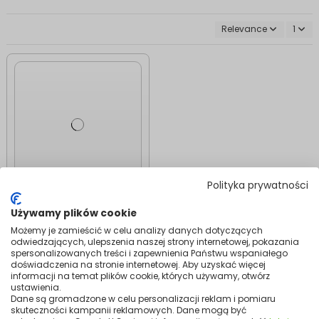
Relevance
1
Polityka prywatności
Heating Mats
Używamy plików cookie
MA-160 W/m²
Underfloor Heating
Możemy je zamieścić w celu analizy danych dotyczących
Mats | For Ceramic
odwiedzających, ulepszenia naszej strony internetowej, pokazania
Floor Heating
spersonalizowanych treści i zapewnienia Państwu wspaniałego
doświadczenia na stronie internetowej. Aby uzyskać więcej
149.99
informacji na temat plików cookie, których używamy, otwórz
ustawienia.
Add to cart
Dane są gromadzone w celu personalizacji reklam i pomiaru
skuteczności kampanii reklamowych. Dane mogą być