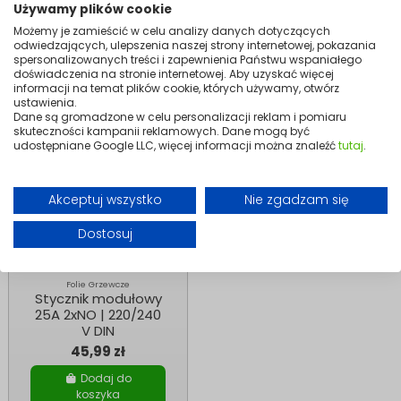
Używamy plików cookie
Dodaj do
Dodaj do
Możemy je zamieścić w celu analizy danych dotyczących
koszyka
koszyka
odwiedzających, ulepszenia naszej strony internetowej, pokazania
spersonalizowanych treści i zapewnienia Państwu wspaniałego
doświadczenia na stronie internetowej. Aby uzyskać więcej
informacji na temat plików cookie, których używamy, otwórz
ustawienia.
Dane są gromadzone w celu personalizacji reklam i pomiaru
skuteczności kampanii reklamowych. Dane mogą być
udostępniane Google LLC, więcej informacji można znaleźć
tutaj
.
Akceptuj wszystko
Nie zgadzam się
Dostosuj
Folie Grzewcze
Stycznik modułowy
25A 2xNO | 220/240
V DIN
45,99 zł
Dodaj do
koszyka