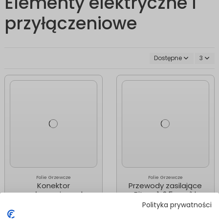
Elementy elektryczne i
przyłączeniowe
Dostępne
3
Folie Grzewcze
Folie Grzewcze
Konektor
Przewody zasilające
przyłączeniowy do
Bitner 1x2,5 mm² |
folii grzewczej
2×5 mb
Polityka prywatności
2,00 zł
49,99 zł