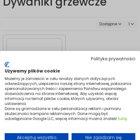
Dywaniki grzewcze
Dostępne
1
Polityka prywatności
Używamy plików cookie
Możemy je zamieścić w celu analizy danych dotyczących
odwiedzających, ulepszenia naszej strony internetowej, pokazania
spersonalizowanych treści i zapewnienia Państwu wspaniałego
doświadczenia na stronie internetowej. Aby uzyskać więcej
informacji na temat plików cookie, których używamy, otwórz
Ogrzewanie
ustawienia.
Dywanik grzewczy
Dane są gromadzone w celu personalizacji reklam i pomiaru
SOFT 60×40 cm |
skuteczności kampanii reklamowych. Dane mogą być
Elektryczny, mata
udostępniane Google LLC, więcej informacji można znaleźć
tutaj
.
podłogowa
184,99 zł
Akceptuj wszystko
Nie zgadzam się
Dodaj do