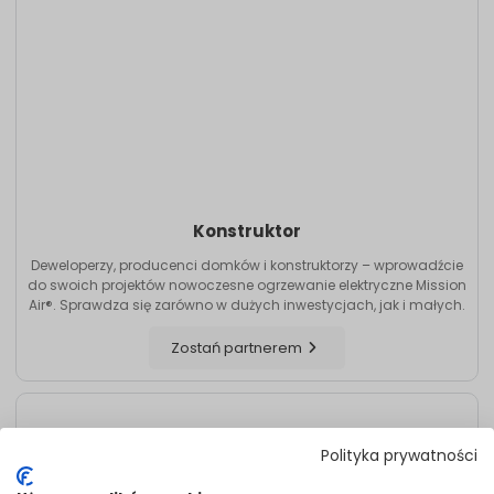
Konstruktor
Deweloperzy, producenci domków i konstruktorzy – wprowadźcie
do swoich projektów nowoczesne ogrzewanie elektryczne Mission
Air®. Sprawdza się zarówno w dużych inwestycjach, jak i małych.
Zostań partnerem
Polityka prywatności