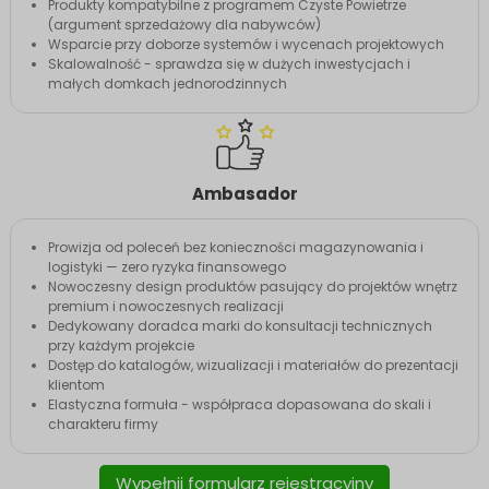
Produkty kompatybilne z programem Czyste Powietrze
(argument sprzedażowy dla nabywców)
Wsparcie przy doborze systemów i wycenach projektowych
Skalowalność - sprawdza się w dużych inwestycjach i
małych domkach jednorodzinnych
Ambasador
Prowizja od poleceń bez konieczności magazynowania i
logistyki — zero ryzyka finansowego
Nowoczesny design produktów pasujący do projektów wnętrz
premium i nowoczesnych realizacji
Dedykowany doradca marki do konsultacji technicznych
przy każdym projekcie
Dostęp do katalogów, wizualizacji i materiałów do prezentacji
klientom
Elastyczna formuła - współpraca dopasowana do skali i
charakteru firmy
Wypełnij formularz rejestracyjny