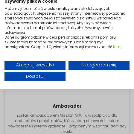
Używamy plików cookie
Możemy je zamieścić w celu analizy danych dotyczących
odwiedzających, ulepszenia naszej strony internetowej, pokazania
spersonalizowanych treści i zapewnienia Państwu wspaniałego
doświadczenia na stronie internetowej. Aby uzyskać więcej
informacji na temat plików cookie, których używamy, otwórz
ustawienia.
Dane są gromadzone w celu personalizacji reklam i pomiaru
skuteczności kampanii reklamowych. Dane mogą być
udostępniane Google LLC, więcej informacji można znaleźć
tutaj
.
Akceptuj wszystko
Nie zgadzam się
Dostosuj
Ambasador
Zostań ambasadorem Mission Air®. To współpraca dla
architektów i projektantów, którzy chcą oferować klientom
nowoczesne systemy grzewcze – przy pełnym wsparciu doradcy
marki.