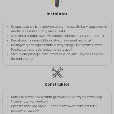
Instalator
Dosprzedaż do istniejących usług (fotowoltaika + ogrzewanie
elektryczne = naturalny cross-sell)
Szkolenia produktowe i wsparcie techniczne od producenta
Dedykowane ceny B2B i elastyczne warunki rozliczeń
Rosnący rynek ogrzewania elektrycznego (program Czyste
Powietrze, trend odchodzenia od gazu)
Status oficjalnego instalatora Mission Air® - wyróżnienie na
tle konkurencji
Konstruktor
Kompleksowe rozwiązania grzewcze do nowych inwestycji
(folie, maty, konwektory)
Uproszczona logistyka - jeden dostawca zamiast kilku
podwykonawców