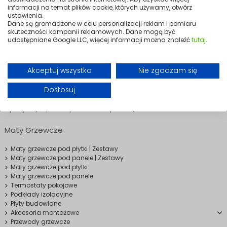
209,99 zł
informacji na temat plików cookie, których używamy, otwórz
ustawienia.
Dodaj do
Dane są gromadzone w celu personalizacji reklam i pomiaru
koszyka
skuteczności kampanii reklamowych. Dane mogą być
udostępniane Google LLC, więcej informacji można znaleźć
tutaj
.
Maty grzewcze Mission Air pod panele to gwarancja prostoty instalacji
i trwałego działania. Mogą pełnić funkcję głównego źródła
Akceptuj wszystko
Nie zgadzam się
ogrzewania w mniejszych pomieszczeniach lub dodatkowego
dogrzewania w większych wnętrzach. W połączeniu z termostatami –
Dostosuj
również w wersji WiFi – pozwalają na pełną kontrolę temperatury i
zużycia energii. To rozwiązanie, które podnosi komfort życia i idealnie
wpisuje się w potrzeby nowoczesnych wnętrz.
Maty Grzewcze
Maty grzewcze pod płytki | Zestawy
Maty grzewcze pod panele | Zestawy
Maty grzewcze pod płytki
Maty grzewcze pod panele
Termostaty pokojowe
Podkłady izolacyjne
Płyty budowlane
Akcesoria montażowe
Przewody grzewcze