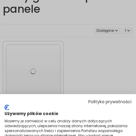
panele
Dostępne
1
Polityka prywatności
Maty Grzewcze
Maty grzewcze pod
Używamy plików cookie
panele MAL-160
W/m² | Elektryczne
Możemy je zamieścić w celu analizy danych dotyczących
ogrzewanie
odwiedzających, ulepszenia naszej strony internetowej, pokazania
spersonalizowanych treści i zapewnienia Państwu wspaniałego
podłogowe
doświadczenia na stronie internetowej. Aby uzyskać więcej