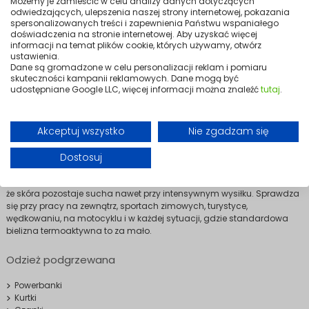
Możemy je zamieścić w celu analizy danych dotyczących
Dodaj do
Dodaj do
odwiedzających, ulepszenia naszej strony internetowej, pokazania
koszyka
koszyka
spersonalizowanych treści i zapewnienia Państwu wspaniałego
doświadczenia na stronie internetowej. Aby uzyskać więcej
informacji na temat plików cookie, których używamy, otwórz
ustawienia.
Bielizna termoaktywna to fundament systemu warstw w chłodne dni -
Dane są gromadzone w celu personalizacji reklam i pomiaru
leży bezpośrednio na skórze, odprowadza wilgoć i utrzymuje ciepło
skuteczności kampanii reklamowych. Dane mogą być
przy ciele. Bielizna grzewcza Mission Air idzie o krok dalej - oprócz
udostępniane Google LLC, więcej informacji można znaleźć
tutaj
.
właściwości termoaktywnych posiada wbudowane panele grzewcze,
które aktywnie ogrzewają kluczowe strefy ciała. Zasilanie z
kompaktowego powerbanku USB zapewnia kilka godzin pracy na
Akceptuj wszystko
Nie zgadzam się
jednym ładowaniu. Kilka poziomów grzania pozwala dopasować
intensywność ciepła do aktywności i warunków pogodowych - mniej
na biegówkach, więcej podczas stania na przystanku w mróz.
Dostosuj
Elastyczne, przylegające materiały nie krępują ruchów i nie dodają
objętości pod kolejnymi warstwami. Odprowadzanie wilgoci sprawia,
że skóra pozostaje sucha nawet przy intensywnym wysiłku. Sprawdza
się przy pracy na zewnątrz, sportach zimowych, turystyce,
wędkowaniu, na motocyklu i w każdej sytuacji, gdzie standardowa
bielizna termoaktywna to za mało.
Odzież podgrzewana
Powerbanki
Kurtki