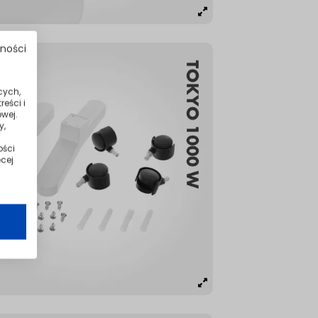
tności
cych,
eści i
wej.
y,
ości
cej