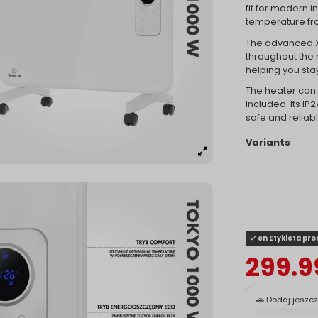
fit for modern i
temperature f
The advanced X
throughout the 
helping you sta
The heater can 
included. Its IP
safe and reliab
Variants
en Etykieta pr
299.9
🚗 Dodaj jeszc