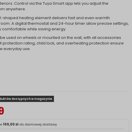
nteriors. Control via the Tuya Smart app lets you adjust the
rom anywhere.
-shaped heating element delivers fast and even warmth
room. A digital thermostat and 24-hour timer allow precise settings,
y comfortable while saving energy.
be used on wheels or mounted on the wall, with all accessories
24 protection rating, child lock, and overheating protection ensure
le everyday use.
oduktów dostępnych w magazynie
9
ze
100,00 zł
do darmowej dostawy