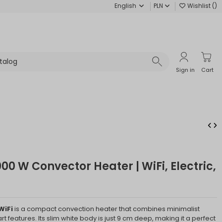
English
PLN
Wishlist (
)
Sign in
Cart
00 W Convector Heater | WiFi, Electric,
WiFi
is a compact convection heater that combines minimalist
t features. Its slim white body is just 9 cm deep, making it a perfect