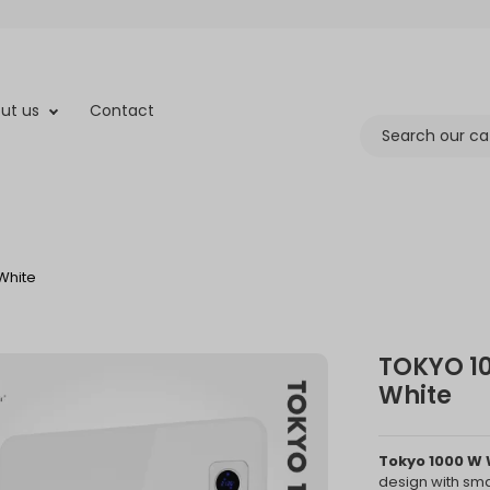
ut us
Contact
 White
TOKYO 10
White
Tokyo 1000 W 
design with smar