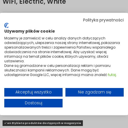
WiFi, Electric, White
Tokyo 2000 W WiFi
is the most powerful model in the range,
Polityka prywatności
designed for larger rooms. Its slim white design and built-in WiFi
combine elegant looks with the convenience of remote control via the
Używamy plików cookie
Tuya Smart app.
Możemy je zamieścić w celu analizy danych dotyczących
The advanced X-shaped heating element delivers fast warm-up and
odwiedzających, ulepszenia naszej strony internetowej, pokazania
even heat distribution. An electronic thermostat and 24-hour timer
spersonalizowanych treści i zapewnienia Państwu wspaniałego
allow precise temperature management and help optimise energy
doświadczenia na stronie internetowej. Aby uzyskać więcej
informacji na temat plików cookie, których używamy, otwórz
use.
ustawienia.
You can place the heater on wheels or mount it on the wall, with all
Dane są gromadzone w celu personalizacji reklam i pomiaru
accessories included. Its IP24 protection rating and overheating
skuteczności kampanii reklamowych. Dane mogą być
protection ensure complete safety, while the 2000 W output
udostępniane Google LLC, więcej informacji można znaleźć
tutaj
.
guarantees comfort in any space.
Variants
Akceptuj wszystko
Nie zgadzam się
Dostosuj
en Etykieta produktów dostępnych w magazynie