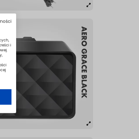
tności
cych,
eści i
wej.
y,
ości
cej