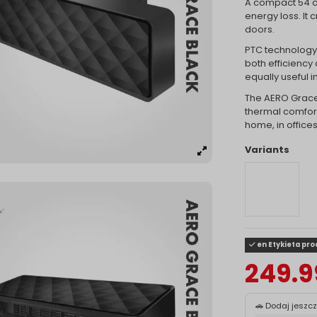
A compact 54 cm
energy loss. It 
doors.
PTC technology
both efficiency
equally useful i
The AERO Grace 
thermal comfort
home, in office
Variants
en Etykieta pr
249.9
🚗 Dodaj jeszc