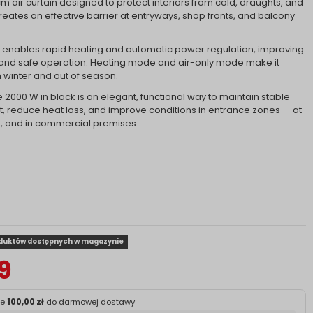
 air curtain designed to protect interiors from cold, draughts, and
creates an effective barrier at entryways, shop fronts, and balcony
 enables rapid heating and automatic power regulation, improving
 and safe operation. Heating mode and air-only mode make it
n winter and out of season.
2000 W in black is an elegant, functional way to maintain stable
, reduce heat loss, and improve conditions in entrance zones — at
s, and in commercial premises.
oduktów dostępnych w magazynie
9
ze
100,00 zł
do darmowej dostawy