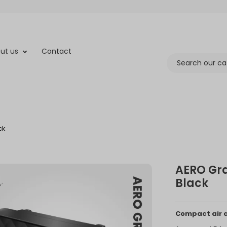
ut us
Contact
ck
AERO Gra
Black
Compact air c