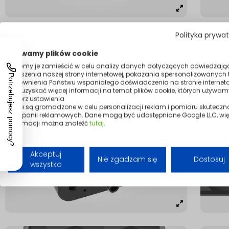
Polityka prywa
Używamy plików cookie
Możemy je zamieścić w celu analizy danych dotyczących odwiedzają
ulepszenia naszej strony internetowej, pokazania spersonalizowanych tr
zapewnienia Państwu wspaniałego doświadczenia na stronie interneto
Aby uzyskać więcej informacji na temat plików cookie, których używam
otwórz ustawienia.
Dane są gromadzone w celu personalizacji reklam i pomiaru skuteczn
kampanii reklamowych. Dane mogą być udostępniane Google LLC, wię
informacji można znaleźć
tutaj
.
Akceptuj
Nie zgadzam się
Dostosuj
wszystko