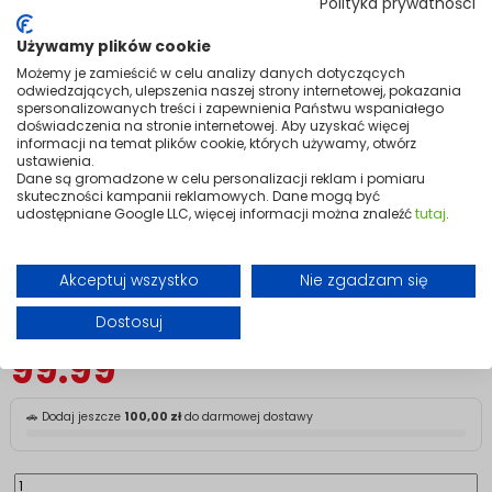
Compact, White
Polityka prywatności
Używamy plików cookie
Compact warmth for everyday spaces.
Możemy je zamieścić w celu analizy danych dotyczących
odwiedzających, ulepszenia naszej strony internetowej, pokazania
Small enough for a desk, powerful enough to heat a room. The TURIN
spersonalizowanych treści i zapewnienia Państwu wspaniałego
2000 W warms spaces up to 20 m² quickly and efficiently — ideal for a
doświadczenia na stronie internetowej. Aby uzyskać więcej
bedroom, home office, or living room corner that needs a reliable
informacji na temat plików cookie, których używamy, otwórz
boost on colder days.
ustawienia.
Dane są gromadzone w celu personalizacji reklam i pomiaru
Multiple operating modes include a cool air setting, making it just as
skuteczności kampanii reklamowych. Dane mogą być
useful in summer as it is in winter. The clean white casing keeps it
udostępniane Google LLC, więcej informacji można znaleźć
tutaj
.
looking at home in any modern interior, and overheat protection with a
stable base ensures safe, worry-free use wherever you place it.
Stylish, practical, and always ready when the temperature drops.
Akceptuj wszystko
Nie zgadzam się
Dostosuj
en Etykieta produktów dostępnych w magazynie
99.99
🚗 Dodaj jeszcze
100,00 zł
do darmowej dostawy