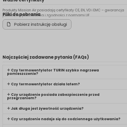
Produkty Mission Air posiadają certyfikaty CE, EN, VD i EMC – gwarancja
Pliki do pobrania
jakości, bezpieczeństwa i zgodności z normami UE.
Pobierz instrukcję obsługi
Najczęściej zadawane pytania (FAQs)
Czy termowentylator TURIN szybko nagrzewa
pomieszczenie?
Czy termowentylator działa latem?
Czy urządzenie posiada zabezpieczenie przed
przegrzaniem?
Jak długa jest żywotność urządzenia?
Czy urządzenie nadaje się do codziennego użytkowania?