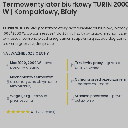
Termowentylator biurkowy TURIN 200
W | Kompaktowy, Biały
TURIN 2000 W Biały
to kompaktowy termowentylator biurkowy o mocy
1000/2000 W, do pomieszczeń do 20 m². Trzy tryby pracy, mechaniczny
termostat i ochrona przed przegrzaniem zapewniają szybkie dogrzanie
oraz energooszczędną pracę.
NAJWAŻNIEJSZE CECHY
Moc 1000/2000 W
- dwa
Trzy tryby pracy
- grzanie i
poziomy grzania
zimny nawiew
Mechaniczny termostat
-
Ochrona przed przegrzaniem
automatyczne utrzymanie
- bezpieczna praca
temperatury
Waga 1,2 kg
- łatwy w
Stabilna podstawa
- pewne
przenoszeniu
ustawienie
4,7
(287 opinii)