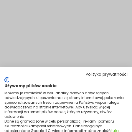
Polityka prywatności
Używamy plików cookie
Możemy je zamieścić w celu analizy danych dotyczących
odwiedzających, ulepszenia naszej strony internetowej, pokazania
spersonalizowanych treści i zapewnienia Państwu wspaniałego
doświadczenia na stronie internetowej. Aby uzyskać więcej
informacji na temat plików cookie, których używamy, otwórz
Manualny termostat
ustawienia.
Dane są gromadzone w celu personalizacji reklam i pomiaru
Automatycznie utrzymuje stałą, zadaną temperaturę w całym
skuteczności kampanii reklamowych. Dane mogą być
pomieszczeniu.
udostępniane Google LLC, więcej informacji można znaleźć
tutaj
.