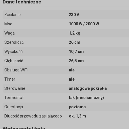
Dane techniczne
Zasilanie
230 V
Moc
1000 W / 2000 W
Waga
1,2 kg
Szerokość
26 cm
Wysokość
10,7 cm
Głębokość
26,5 cm
Obsługa WiFi
nie
Timer
nie
Sterowanie
analogowe pokrętła
Termostat
tak (mechaniczny)
Orientacja
pozioma
Długość przewodu zasilającego
ok. 1,3 m
Ważne certyfikaty