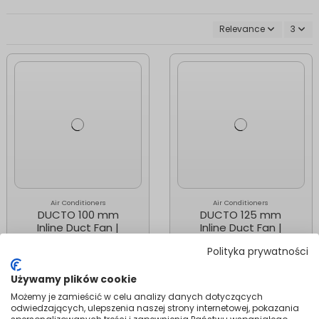
Relevance
3
Air Conditioners
Air Conditioners
DUCTO 100 mm
DUCTO 125 mm
Inline Duct Fan |
Inline Duct Fan |
With Backdraft
With Backdraft
Polityka prywatności
Shutter, White
Shutter, White
144.99
154.99
Używamy plików cookie
Add to cart
Add to cart
Możemy je zamieścić w celu analizy danych dotyczących
odwiedzających, ulepszenia naszej strony internetowej, pokazania