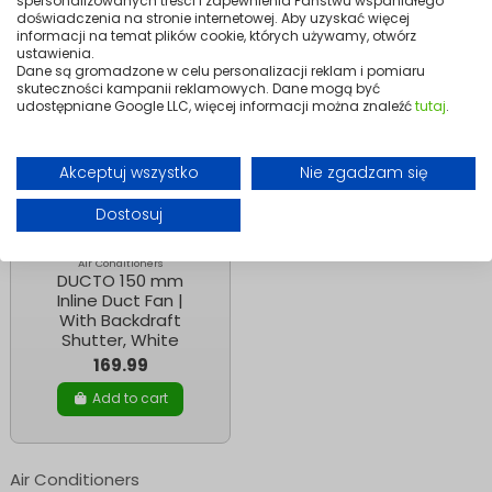
spersonalizowanych treści i zapewnienia Państwu wspaniałego
doświadczenia na stronie internetowej. Aby uzyskać więcej
informacji na temat plików cookie, których używamy, otwórz
ustawienia.
Dane są gromadzone w celu personalizacji reklam i pomiaru
skuteczności kampanii reklamowych. Dane mogą być
udostępniane Google LLC, więcej informacji można znaleźć
tutaj
.
Akceptuj wszystko
Nie zgadzam się
Dostosuj
Air Conditioners
DUCTO 150 mm
Inline Duct Fan |
With Backdraft
Shutter, White
169.99
Add to cart
Air Conditioners