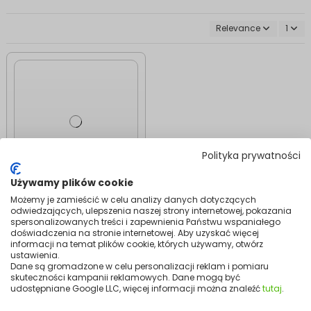
Relevance
1
Polityka prywatności
iedostępnych na stanie z odmową realizacji zamówień Out-of-Stock
Używamy plików cookie
Cooling
Możemy je zamieścić w celu analizy danych dotyczących
FAN GLOBE 50 W
odwiedzających, ulepszenia naszej strony internetowej, pokazania
Desk Fan | 75°
spersonalizowanych treści i zapewnienia Państwu wspaniałego
doświadczenia na stronie internetowej. Aby uzyskać więcej
Oscillation, White
informacji na temat plików cookie, których używamy, otwórz
199.99
ustawienia.
Dane są gromadzone w celu personalizacji reklam i pomiaru
View
skuteczności kampanii reklamowych. Dane mogą być
udostępniane Google LLC, więcej informacji można znaleźć
tutaj
.
Mission Air desk fans stand out for their solid build and modern