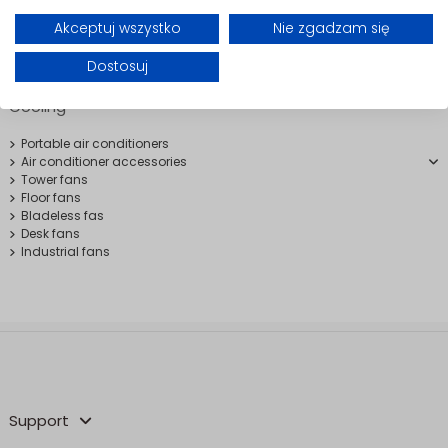
design. Depending on the model, they can be powered by mains,
Akceptuj wszystko
Nie zgadzam się
batteries, or USB, making them highly versatile. With quiet operation
and easy handling, they are perfect for everyday use, ensuring
comfort in any situation.
Dostosuj
Cooling
Portable air conditioners
Air conditioner accessories
Tower fans
Floor fans
Bladeless fas
Desk fans
Industrial fans
Support