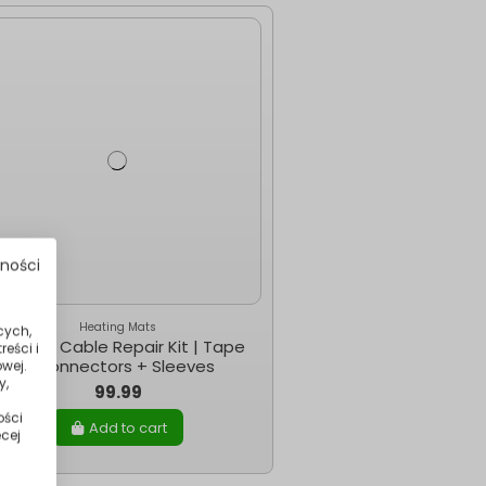
tności
Heating Mats
cych,
eating Cable Repair Kit | Tape
eści i
+ Connectors + Sleeves
wej.
y,
99.99
ości
Add to cart
cej