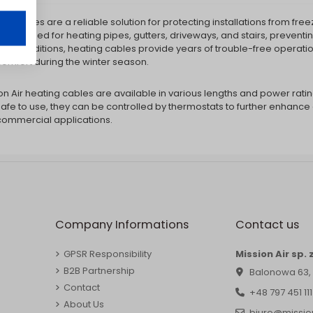
ng cables are a reliable solution for protecting installations from f
nly used for heating pipes, gutters, driveways, and stairs, preventing
er conditions, heating cables provide years of trouble-free operatio
omfort during the winter season.
on Air heating cables are available in various lengths and power rating
afe to use, they can be controlled by thermostats to further enhance e
ommercial applications.
Company Informations
Contact us
GPSR Responsibility
Mission Air sp. z
B2B Partnership
Balonowa 63,
Contact
+48 797 451 111
About Us
biuro@mission