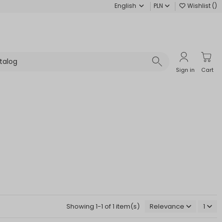
English
PLN
Wishlist (
)
Sign in
Cart
Showing 1-1 of 1 item(s)
Relevance
1