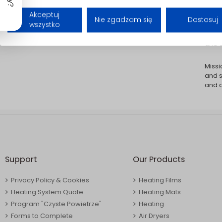
Akceptuj
Heati
Nie zgadzam się
Dostosuj
wszystko
commo
weath
and c
Missi
and s
and c
Support
Our Products
Privacy Policy & Cookies
Heating Films
Heating System Quote
Heating Mats
Program "Czyste Powietrze"
Heating
Forms to Complete
Air Dryers