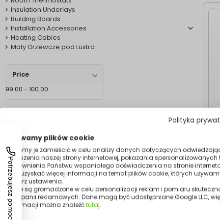
Room Thermostats
Insulation Underlays
Building Boards
Installation Accessories
Heating Cables
Maty Grzewcze pod Lustro
Price
99.00 - 100.00
Polityka prywa
Używamy plików cookie
Możemy je zamieścić w celu analizy danych dotyczących odwiedzają
H
ulepszenia naszej strony internetowej, pokazania spersonalizowanych tr
zapewnienia Państwu wspaniałego doświadczenia na stronie interneto
Aby uzyskać więcej informacji na temat plików cookie, których używam
otwórz ustawienia.
Dane są gromadzone w celu personalizacji reklam i pomiaru skuteczn
kampanii reklamowych. Dane mogą być udostępniane Google LLC, wię
informacji można znaleźć
tutaj
.