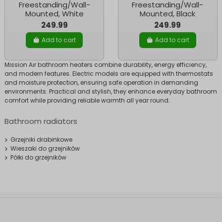
Freestanding/Wall-
Freestanding/Wall-
Mounted, White
Mounted, Black
249.99
249.99
Add to cart
Add to cart
Mission Air bathroom heaters combine durability, energy efficiency,
and modern features. Electric models are equipped with thermostats
and moisture protection, ensuring safe operation in demanding
environments. Practical and stylish, they enhance everyday bathroom
comfort while providing reliable warmth all year round.
Bathroom radiators
Grzejniki drabinkowe
Wieszaki do grzejników
Półki do grzejników