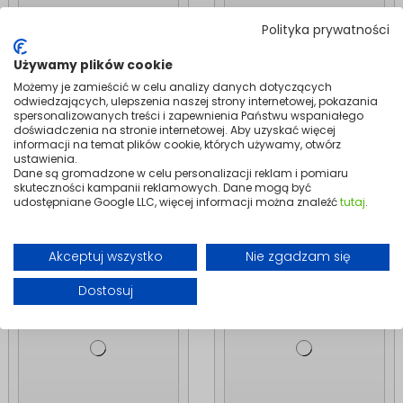
Polityka prywatności
Używamy plików cookie
Heating
Heating
Możemy je zamieścić w celu analizy danych dotyczących
MALAGA BLACK 100
Feet for LYON
odwiedzających, ulepszenia naszej strony internetowej, pokazania
W Bathroom Ladder
Bathroom Heater |
spersonalizowanych treści i zapewnienia Państwu wspaniałego
Heater | Electric,
Mounting Kit, Black
doświadczenia na stronie internetowej. Aby uzyskać więcej
informacji na temat plików cookie, których używamy, otwórz
IP24, 2in1
59.99
ustawienia.
299.99
Dane są gromadzone w celu personalizacji reklam i pomiaru
skuteczności kampanii reklamowych. Dane mogą być
Add to cart
Add to cart
udostępniane Google LLC, więcej informacji można znaleźć
tutaj
.
Akceptuj wszystko
Nie zgadzam się
Dostosuj