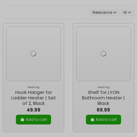
Relevance
14
Heating
Heating
Hook Hanger for
Shelf for LYON
Ladder Heater | Set
Bathroom Heater |
of 2, Black
Black
49.99
69.99
Add to cart
Add to cart