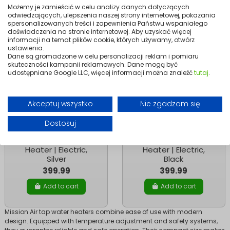
Możemy je zamieścić w celu analizy danych dotyczących
odwiedzających, ulepszenia naszej strony internetowej, pokazania
spersonalizowanych treści i zapewnienia Państwu wspaniałego
doświadczenia na stronie internetowej. Aby uzyskać więcej
informacji na temat plików cookie, których używamy, otwórz
ustawienia.
Dane są gromadzone w celu personalizacji reklam i pomiaru
skuteczności kampanii reklamowych. Dane mogą być
udostępniane Google LLC, więcej informacji można znaleźć
tutaj
.
Akceptuj wszystko
Nie zgadzam się
Dostosuj
Water Heaters
Water Heaters
HYDRO FLOW 3.3 kW
HYDRO FLOW 3.3 kW
Instant Water
Instant Water
Heater | Electric,
Heater | Electric,
Silver
Black
399.99
399.99
Add to cart
Add to cart
Mission Air tap water heaters combine ease of use with modern
design. Equipped with temperature adjustment and safety systems,