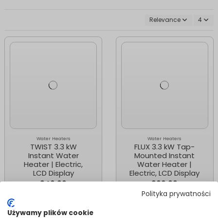
Relevance
4
Water Heaters
Water Heaters
TWIST 3.3 kW
FLUX 3.3 kW Tap-
Instant Water
Mounted Instant
Heater | Electric,
Water Heater |
LCD Display
Electric, LCD Display
349.99
399.99
Polityka prywatności
Add to cart
Add to cart
Używamy plików cookie