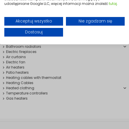
udostępniane Google LLC, więcej informacji można znaleźć
tutaj
.
Heating
Akceptuj wszystko
Nie zgadzam się
Heating accessories
Infrared heaters
Dostosuj
Electric heaters
Oil-filled radiators
Bathroom radiators
Electric fireplaces
Air curtains
Electric fan
Air heaters
Patio heaters
Heating cables with thermostat
Heating Cables
Heated clothing
Temperature controllers
Gas heaters