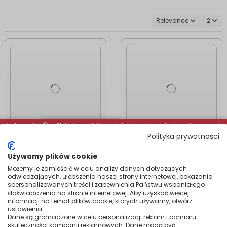
Relevance
2
iedostępnych na stanie z odmową realizacji zamówień Out-of-Stock
en Etykieta produktów niedostępnych na stanie z odmową realiz
Polityka prywatności
Heating
Heating
FLAMO 4.1 kW Gas
FOLDA 4.2 kW
Używamy plików cookie
Heater | Mobile LPG
Folding Gas Heater |
Możemy je zamieścić w celu analizy danych dotyczących
Heater, Hose +
Portable LPG
odwiedzających, ulepszenia naszej strony internetowej, pokazania
Regulator Included
Heater, Hose +
spersonalizowanych treści i zapewnienia Państwu wspaniałego
Regulator Included
349.99
doświadczenia na stronie internetowej. Aby uzyskać więcej
299.99
informacji na temat plików cookie, których używamy, otwórz
ustawienia.
View
View
Dane są gromadzone w celu personalizacji reklam i pomiaru
skuteczności kampanii reklamowych. Dane mogą być