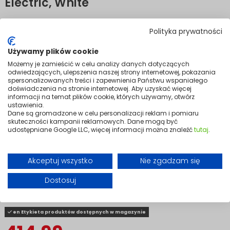
Electric, White
Polityka prywatności
PORTO 2000 W
is a modern high-power convection heater, ideal for
larger spaces. Its elegant white glass front gives it a timeless look,
while the slim design fits perfectly into contemporary interiors.
Używamy plików cookie
Możemy je zamieścić w celu analizy danych dotyczących
With Eco and Comfort modes, the heater allows flexible control of
odwiedzających, ulepszenia naszej strony internetowej, pokazania
power and energy use. An electronic thermostat and digital control
spersonalizowanych treści i zapewnienia Państwu wspaniałego
panel with an LCD display ensure intuitive operation, while the built-in
doświadczenia na stronie internetowej. Aby uzyskać więcej
timer lets you schedule heating times.
informacji na temat plików cookie, których używamy, otwórz
ustawienia.
The PORTO 2000 W is equipped with advanced safety features,
Dane są gromadzone w celu personalizacji reklam i pomiaru
including a child lock, IP24 protection rating, and overheating
skuteczności kampanii reklamowych. Dane mogą być
protection. It is an efficient and stylish heat source, perfect for living
udostępniane Google LLC, więcej informacji można znaleźć
tutaj
.
rooms, offices, and bedrooms.
Variants
Akceptuj wszystko
Nie zgadzam się
Dostosuj
en Etykieta produktów dostępnych w magazynie