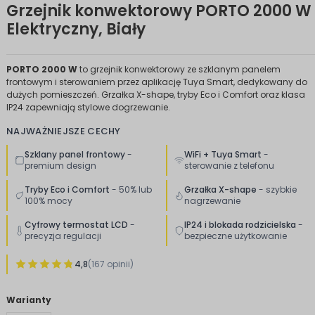
Grzejnik konwektorowy PORTO 2000 W 
Elektryczny, Biały
PORTO 2000 W
to grzejnik konwektorowy ze szklanym panelem
frontowym i sterowaniem przez aplikację Tuya Smart, dedykowany do
dużych pomieszczeń. Grzałka X-shape, tryby Eco i Comfort oraz klasa
IP24 zapewniają stylowe dogrzewanie.
NAJWAŻNIEJSZE CECHY
Szklany panel frontowy
-
WiFi + Tuya Smart
-
premium design
sterowanie z telefonu
Tryby Eco i Comfort
- 50% lub
Grzałka X-shape
- szybkie
100% mocy
nagrzewanie
Cyfrowy termostat LCD
-
IP24 i blokada rodzicielska
-
precyzja regulacji
bezpieczne użytkowanie
4,8
(167 opinii)
Warianty