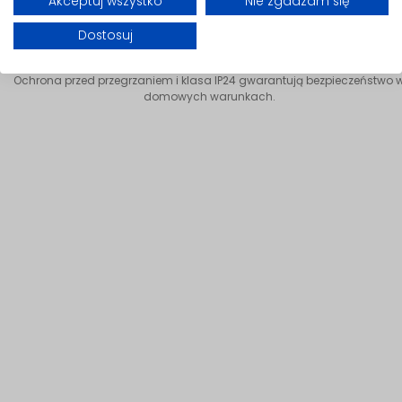
Akceptuj wszystko
Nie zgadzam się
Dostosuj
Bezpieczne działanie
Ochrona przed przegrzaniem i klasa IP24 gwarantują bezpieczeństwo 
domowych warunkach.