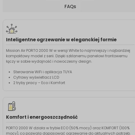
FAQs
Inteligentne ogrzewanie w eleganckiej formie
Mission Air PORTO 2000 W w wersji White to najmniejszy i najbardziej
kompaktowy model z serii. Dzięki szklanemu panelowi frontowemu
łączy w sobie wydajność i nowoczesny design.
Sterowanie WiFi i aplikacja TUYA
Cyfrowy wyświetlacz LCD
2 tryby pracy – Eco i Komfort
Komfort i energooszczędność
PORTO 2000 W działa w trybie ECO (50% mocy) oraz KOMFORT (100%
mocy), co pozwala dopasować ogrzewanie do aktualnych potrzeb.