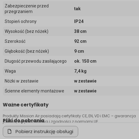
Zabezpieczenie przed
tak
przegrzaniem
Stopień ochrony
IP24
Wysokość (bez nóżek)
38 cm
Szerokość
92 cm
Głębokość (bez nóżek)
9 cm
Długość przewodu zasilającego
ok. 150 cm
Waga
7,4 kg
Nóżki w zestawie
w zestawie
Ścienne elementy montażowe
w zestawie
Ważne certyfikaty
Produkty Mission Air posiadają certyfikaty CE, EN, VD i EMC – gwarancja
Pliki do pobrania
jakości, bezpieczeństwa i zgodności z normami UE.
Pobierz instrukcję obsługi