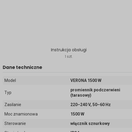
Instrukcja obsługi
1 szt.
Dane techniczne
Model
VERONA 1500 W
promiennik podczerwieni
Typ
(tarasowy)
Zasilanie
220–240 V, 50–60 Hz
Moc znamionowa
1500 W
Sterowanie
włącznik sznurkowy