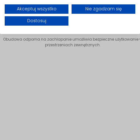
Akceptuj wszystko
Nie zgadzam się
Dostosuj
Klasa ochrony IP34
Obudowa odporna na zachlapanie umożliwia bezpieczne użytkowanie
przestrzeniach zewnętrznych.