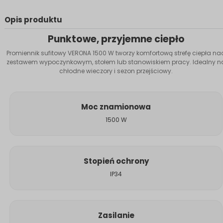
Opis produktu
Punktowe, przyjemne ciepło
Promiennik sufitowy VERONA 1500 W tworzy komfortową strefę ciepła na
zestawem wypoczynkowym, stołem lub stanowiskiem pracy. Idealny n
chłodne wieczory i sezon przejściowy.
Moc znamionowa
1500 W
Stopień ochrony
IP34
Zasilanie