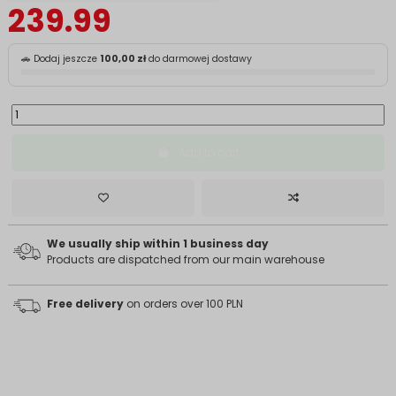
239.99
🚗 Dodaj jeszcze
100,00 zł
do darmowej dostawy
Add to cart
We usually ship within 1 business day
Products are dispatched from our main warehouse
Free delivery
on orders over 100 PLN