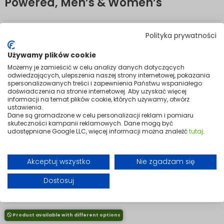
Powered, Men’s & Women’s
Core warmth in a classic fleece.
Polityka prywatności
A warm, comfortable heated fleece from Mission Air, designed to
effectively warm the torso on cold days. USB-powered and
Używamy plików cookie
compatible with powerbanks, the E-POLAR delivers complete mobility
Możemy je zamieścić w celu analizy danych dotyczących
and freedom of use — at home or outdoors.
odwiedzających, ulepszenia naszej strony internetowej, pokazania
spersonalizowanych treści i zapewnienia Państwu wspaniałego
Built-in heating zones and adjustable temperature settings let you
doświadczenia na stronie internetowej. Aby uzyskać więcej
tailor the warmth to conditions and activity levels. The E-POLAR works
informacji na temat plików cookie, których używamy, otwórz
equally well during outdoor work, walks, sport, or everyday wear in low
ustawienia.
temperatures. The universal cut fits comfortably on both women and
Dane są gromadzone w celu personalizacji reklam i pomiaru
men.
skuteczności kampanii reklamowych. Dane mogą być
udostępniane Google LLC, więcej informacji można znaleźć
tutaj
.
The E-POLAR combines the functionality of classic fleece with modern
heating technology — delivering thermal comfort, convenience, and
practicality in one smart garment.
Akceptuj wszystko
Nie zgadzam się
Powerbank w zestawie
Rozmiar
Dostosuj
TAK
NIE
Product available with different options