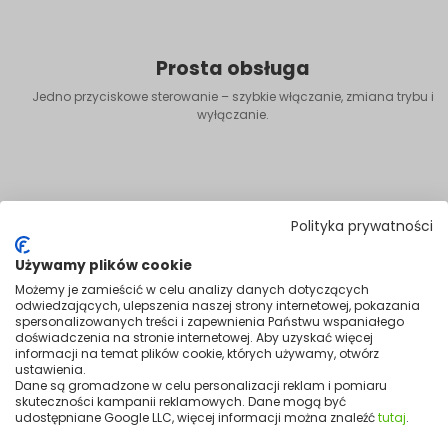
Prosta obsługa
Jedno przyciskowe sterowanie – szybkie włączanie, zmiana trybu i
wyłączanie.
Polityka prywatności
Używamy plików cookie
Możemy je zamieścić w celu analizy danych dotyczących
odwiedzających, ulepszenia naszej strony internetowej, pokazania
spersonalizowanych treści i zapewnienia Państwu wspaniałego
doświadczenia na stronie internetowej. Aby uzyskać więcej
informacji na temat plików cookie, których używamy, otwórz
ustawienia.
Dane są gromadzone w celu personalizacji reklam i pomiaru
skuteczności kampanii reklamowych. Dane mogą być
udostępniane Google LLC, więcej informacji można znaleźć
tutaj
.