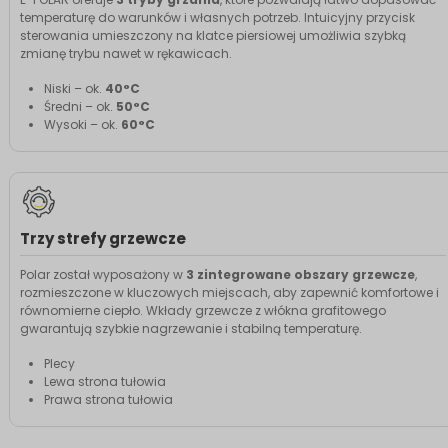
temperaturę do warunków i własnych potrzeb. Intuicyjny przycisk
sterowania umieszczony na klatce piersiowej umożliwia szybką
zmianę trybu nawet w rękawicach.
Niski – ok.
40°C
Średni – ok.
50°C
Wysoki – ok.
60°C
Trzy strefy grzewcze
Polar został wyposażony w
3 zintegrowane obszary grzewcze
,
rozmieszczone w kluczowych miejscach, aby zapewnić komfortowe i
równomierne ciepło. Wkłady grzewcze z włókna grafitowego
gwarantują szybkie nagrzewanie i stabilną temperaturę.
Plecy
Lewa strona tułowia
Prawa strona tułowia