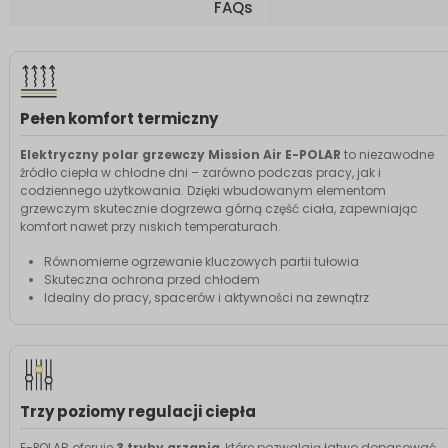
FAQs
Pełen komfort termiczny
Elektryczny polar grzewczy Mission Air E-POLAR
to niezawodne
źródło ciepła w chłodne dni – zarówno podczas pracy, jak i
codziennego użytkowania. Dzięki wbudowanym elementom
grzewczym skutecznie dogrzewa górną część ciała, zapewniając
komfort nawet przy niskich temperaturach.
Równomierne ogrzewanie kluczowych partii tułowia
Skuteczna ochrona przed chłodem
Idealny do pracy, spacerów i aktywności na zewnątrz
Trzy poziomy regulacji ciepła
E-POLAR oferuje
3 tryby grzania
, które pozwalają łatwo dopasować