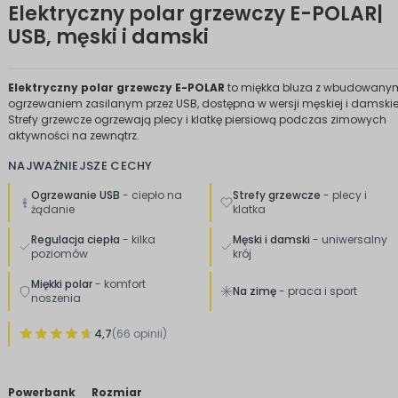
Elektryczny polar grzewczy E-POLAR|
USB, męski i damski
Elektryczny polar grzewczy E-POLAR
to miękka bluza z wbudowany
ogrzewaniem zasilanym przez USB, dostępna w wersji męskiej i damskie
Strefy grzewcze ogrzewają plecy i klatkę piersiową podczas zimowych
aktywności na zewnątrz.
NAJWAŻNIEJSZE CECHY
Ogrzewanie USB
- ciepło na
Strefy grzewcze
- plecy i
żądanie
klatka
Regulacja ciepła
- kilka
Męski i damski
- uniwersalny
poziomów
krój
Miękki polar
- komfort
Na zimę
- praca i sport
noszenia
4,7
(66 opinii)
Powerbank
Rozmiar