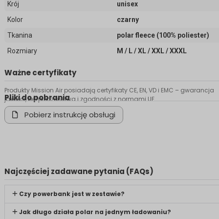
Krój
unisex
Kolor
czarny
Tkanina
polar fleece (100% poliester)
Rozmiary
M / L / XL / XXL / XXXL
Ważne certyfikaty
Produkty Mission Air posiadają certyfikaty CE, EN, VD i EMC – gwarancja
Pliki do pobrania
jakości, bezpieczeństwa i zgodności z normami UE.
Pobierz instrukcję obsługi
Najczęściej zadawane pytania (FAQs)
Czy powerbank jest w zestawie?
Jak długo działa polar na jednym ładowaniu?