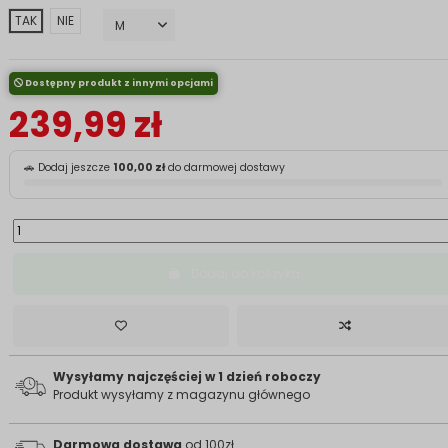
TAK
NIE
Dostępny produkt z innymi opcjami
239,99 zł
🚗 Dodaj jeszcze
100,00 zł
do darmowej dostawy
Dodaj do koszyka
Wysyłamy najczęściej w 1 dzień roboczy
Produkt wysyłamy z magazynu głównego
Darmowa dostawa
od 100zł