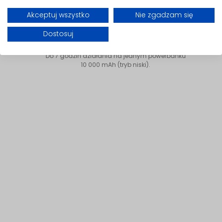
Akceptuj wszystko
Nie zgadzam się
Dostosuj
Długi czas pracy
Do 7 godzin działania na jednym powerbanku
10 000 mAh (tryb niski).