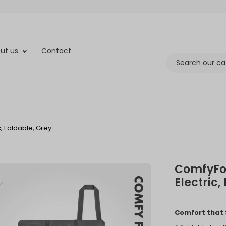
ut us
Contact
, Foldable, Grey
ComfyFol
Electric,
Comfort that 