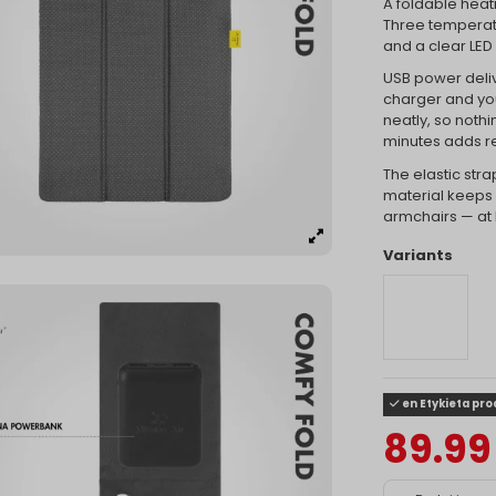
A foldable heati
Three temperatu
and a clear LED
USB power deliv
charger and yo
neatly, so nothi
minutes adds re
The elastic str
material keeps 
armchairs — at h
Variants
en Etykieta pr
89.99