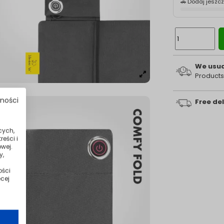
🚗 Dodaj jeszc
We usual
Products
tności
Free del
cych,
eści i
wej.
y,
ości
cej