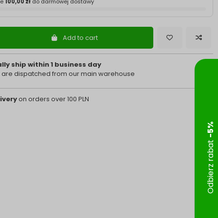
ze
100,00 zł
do darmowej dostawy
Add to cart
ly ship within 1 business day
 are dispatched from our main warehouse
ivery
on orders over 100 PLN