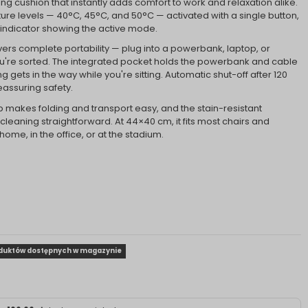
ng cushion that instantly adds comfort to work and relaxation alike.
re levels — 40°C, 45°C, and 50°C — activated with a single button,
 indicator showing the active mode.
ers complete portability — plug into a powerbank, laptop, or
u're sorted. The integrated pocket holds the powerbank and cable
ng gets in the way while you're sitting. Automatic shut-off after 120
assuring safety.
ap makes folding and transport easy, and the stain-resistant
cleaning straightforward. At 44×40 cm, it fits most chairs and
ome, in the office, or at the stadium.
oduktów dostępnych w magazynie