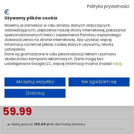
Quick Installation
Polityka prywatności
Używamy plików cookie
The small detail that keeps heating cables in place.
Możemy je zamieścić w celu analizy danych dotyczących
A heating cable is only as good as its installation. Mission Air
odwiedzających, ulepszenia naszej strony internetowej, pokazania
Mounting Tape provides a secure, reliable way to route and fix heating
spersonalizowanych treści i zapewnienia Państwu wspaniałego
cables across a variety of surfaces, ensuring even heat distribution
doświadczenia na stronie internetowej. Aby uzyskać więcej
and keeping everything exactly where it should be.
informacji na temat plików cookie, których używamy, otwórz
ustawienia.
Made to withstand low temperatures, moisture, and the demands of
Dane są gromadzone w celu personalizacji reklam i pomiaru
outdoor use, it's built specifically for roof and gutter installations where
skuteczności kampanii reklamowych. Dane mogą być
conditions can be harsh and reliability is non-negotiable. Proper
udostępniane Google LLC, więcej informacji można znaleźć
tutaj
.
cable fixing also extends the lifespan of the system and reduces the
risk of faults down the line.
Quick to apply, practical to use, and worth doing properly — the
Akceptuj wszystko
Nie zgadzam się
straightforward finishing touch for any heating cable installation.
Dostosuj
en Etykieta produktów dostępnych w magazynie
59.99
🚗 Dodaj jeszcze
100,00 zł
do darmowej dostawy