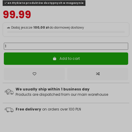
en Etykieta produktów dostępnych w magazynie
99.99
🚗 Dodaj jeszcze
100,00 zł
do darmowej dostawy
Add to cart
We usually ship within 1 business day
Products are dispatched from our main warehouse
Free delivery
on orders over 100 PLN