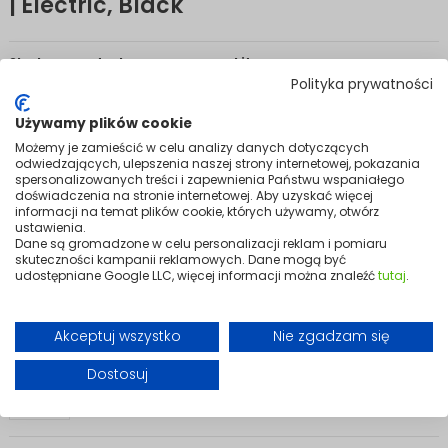
| Electric, Black
Sleek support, wherever you need it.
Polityka prywatności
A modern heating cushion in elegant black. The universal design
complements any interior, and the 50×30 cm size provides
Używamy plików cookie
comfortable support at home or in the office — ideal for lower back
support, armchair comfort, or desk-chair warmth.
Możemy je zamieścić w celu analizy danych dotyczących
odwiedzających, ulepszenia naszej strony internetowej, pokazania
Three heating levels — 40°C, 45°C, and 50°C — adjust easily to suit
spersonalizowanych treści i zapewnienia Państwu wspaniałego
your needs, with an LED indicator showing the selected mode.
doświadczenia na stronie internetowej. Aby uzyskać więcej
Automatic shut-off after 120 minutes prevents overheating and saves
informacji na temat plików cookie, których używamy, otwórz
energy without needing constant attention.
ustawienia.
Dane są gromadzone w celu personalizacji reklam i pomiaru
USB-C power makes it exceptionally practical — plug into a
skuteczności kampanii reklamowych. Dane mogą być
powerbank, laptop, or charger and you're sorted. The removable cover
udostępniane Google LLC, więcej informacji można znaleźć
tutaj
.
is machine washable, keeping the cushion hygienic and ready for
daily use.
Akceptuj wszystko
Nie zgadzam się
Variants
Dostosuj