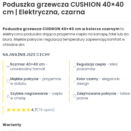
Poduszka grzewcza CUSHION 40×40
cm | Elektryczna, czarna
Poduszka grzewcza CUSHION 40×40 cm w kolorze czarnym
to
elektryczna poduszka dająca przyjemne ciepło na kanapę, fotel lub do
biura. Miękkie pokrycie i regulacja temperatury zapewniają komfort w
chłodne dni.
NAJWAŻNIEJSZE CECHY
Rozmiar 40×40 cm
-
Regulacja ciepła
- kilka
uniwersalny format
poziomów
Miękkie pokrycie
- przyjemne
Kolor czarny
- elegancki
w dotyku
design
Szybkie nagrzewanie
- ciepło
Zdejmowane pokrycie
- łatwe
w chwilę
pranie
4,7
(79 opinii)
Warianty