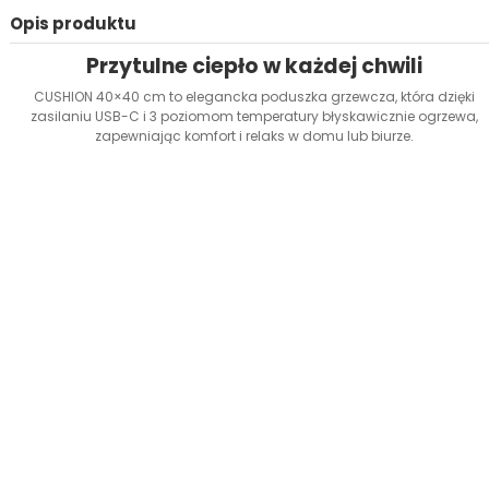
Opis produktu
Przytulne ciepło w każdej chwili
CUSHION 40×40 cm to elegancka poduszka grzewcza, która dzięki
zasilaniu USB-C i 3 poziomom temperatury błyskawicznie ogrzewa,
zapewniając komfort i relaks w domu lub biurze.