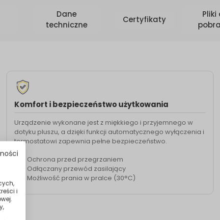
Dane
Pliki
Certyfikaty
techniczne
pobra
Komfort i bezpieczeństwo użytkowania
Urządzenie wykonane jest z miękkiego i przyjemnego w
dotyku pluszu, a dzięki funkcji automatycznego wyłączenia i
termostatowi zapewnia pełne bezpieczeństwo.
tności
Ochrona przed przegrzaniem
Odłączany przewód zasilający
Możliwość prania w pralce (30°C)
cych,
eści i
wej.
y,