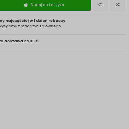
Dodaj do koszyka
y najczęściej w 1 dzień roboczy
 wysyłamy z magazynu głównego
a dostawa
od 100zł