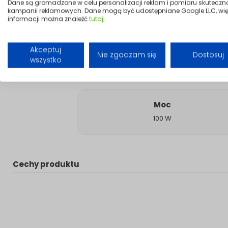
Dane są gromadzone w celu personalizacji reklam i pomiaru skuteczn
kampanii reklamowych. Dane mogą być udostępniane Google LLC, wię
informacji można znaleźć
tutaj
.
Akceptuj
Nie zgadzam się
Dostosuj
wszystko
Moc
100 W
Cechy produktu