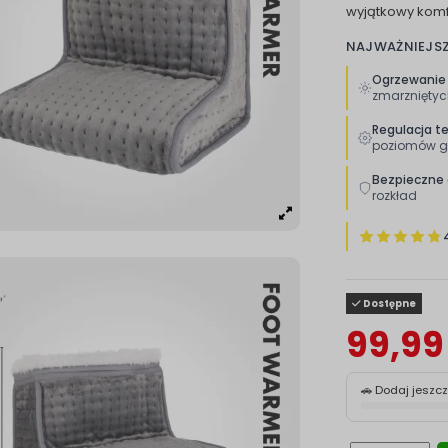
wyjątkowy komf
NAJWAŻNIEJS
Ogrzewanie
zmarzniętyc
Regulacja t
poziomów g
Bezpieczne 
rozkład
Dostępne
99,99 
🚗 Dodaj jeszc