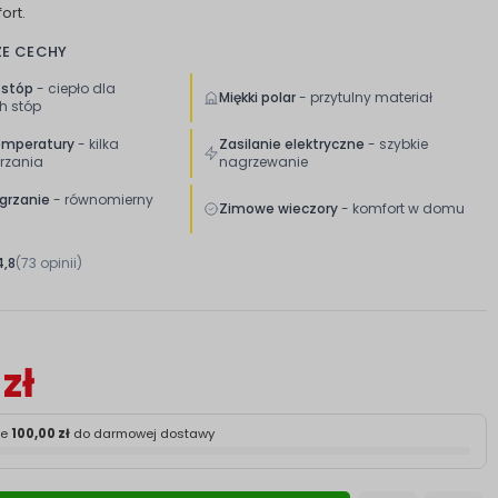
ort.
ZE CECHY
 stóp
- ciepło dla
Miękki polar
- przytulny materiał
h stóp
emperatury
- kilka
Zasilanie elektryczne
- szybkie
rzania
nagrzewanie
grzanie
- równomierny
Zimowe wieczory
- komfort w domu
4,8
(73 opinii)
zł
ze
100,00 zł
do darmowej dostawy