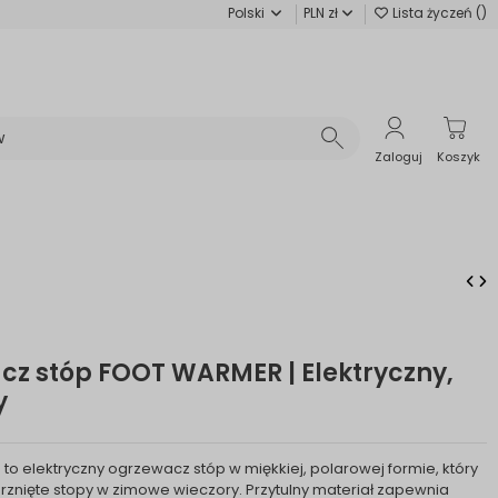
Polski
PLN zł
Lista życzeń (
)
Zaloguj
Koszyk
z stóp FOOT WARMER | Elektryczny,
y
R
to elektryczny ogrzewacz stóp w miękkiej, polarowej formie, który
znięte stopy w zimowe wieczory. Przytulny materiał zapewnia