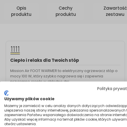
Opis
Cechy
Zawartość
produktu
produktu
zestawu
Ciepło i relaks dla Twoich stóp
Mission Air FOOT WARMER to elektryczny ogrzewacz stóp o
mocy 100 W, który szybko nagrzewa się i zapewnia
przyjemne ciepło w chłodne dni.
Polityka prywa
4-stopniowa regulacja temperatury: 40–65°C
Wbudowany timer 90 minut
Używamy plików cookie
Pilot zdalnego sterowania
Możemy je zamieścić w celu analizy danych dotyczących odwiedzają
ulepszenia naszej strony internetowej, pokazania spersonalizowanych tr
zapewnienia Państwu wspaniałego doświadczenia na stronie interneto
Aby uzyskać więcej informacji na temat plików cookie, których używam
otwórz ustawienia.
Opis produktu