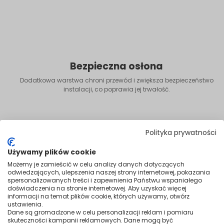
Bezpieczna osłona
Dodatkowa warstwa chroni przewód i zwiększa bezpieczeństwo
instalacji, co poprawia jej trwałość.
Polityka prywatności
Używamy plików cookie
Możemy je zamieścić w celu analizy danych dotyczących
odwiedzających, ulepszenia naszej strony internetowej, pokazania
spersonalizowanych treści i zapewnienia Państwu wspaniałego
doświadczenia na stronie internetowej. Aby uzyskać więcej
informacji na temat plików cookie, których używamy, otwórz
ustawienia.
Dane są gromadzone w celu personalizacji reklam i pomiaru
skuteczności kampanii reklamowych. Dane mogą być