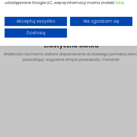
udostępniane Google LLC, więcej informacji można znaleźć
tutaj
.
Akceptuj wszystko
Nie zgadzam się
Dostosuj
Elastyczna siatka
Możliwość nacinania ułatwia dopasowanie do każdego pomieszczenia
pozwalając wygodnie omijać przeszkody i narożniki.