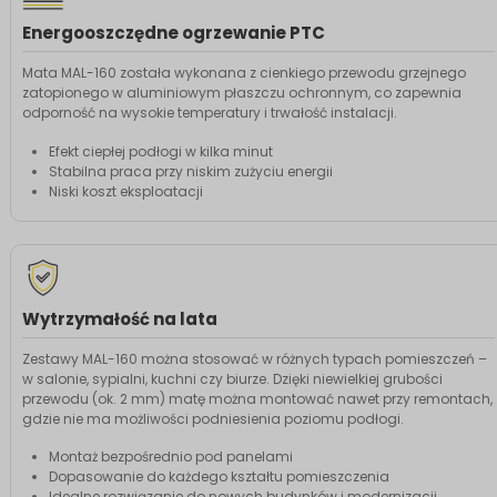
Energooszczędne ogrzewanie PTC
Mata MAL-160 została wykonana z cienkiego przewodu grzejnego
zatopionego w aluminiowym płaszczu ochronnym, co zapewnia
odporność na wysokie temperatury i trwałość instalacji.
Efekt ciepłej podłogi w kilka minut
Stabilna praca przy niskim zużyciu energii
Niski koszt eksploatacji
Wytrzymałość na lata
Zestawy MAL-160 można stosować w różnych typach pomieszczeń –
w salonie, sypialni, kuchni czy biurze. Dzięki niewielkiej grubości
przewodu (ok. 2 mm) matę można montować nawet przy remontach,
gdzie nie ma możliwości podniesienia poziomu podłogi.
Montaż bezpośrednio pod panelami
Dopasowanie do każdego kształtu pomieszczenia
Idealne rozwiązanie do nowych budynków i modernizacji