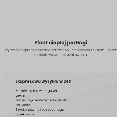
Efekt ciepłej podłogi
Przyjemne ciepło odczuwalne od razu po uruchomieniu systemu, tworz
komfortowe warunki użytkowania.
Ekspresowa wysyłka w 24h
Zamów dziś, a w ciągu
24
godzin
Twoje urządzenie wyruszy prosto
do Ciebie.
Szybko, pewnie i bez zbędnego
oczekiwania –