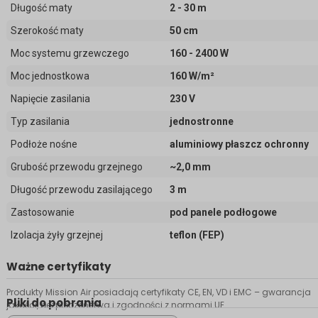
Długość maty
2 - 30 m
Szerokość maty
50 cm
Moc systemu grzewczego
160 - 2400 W
Moc jednostkowa
160 W/m²
Napięcie zasilania
230 V
Typ zasilania
jednostronne
Podłoże nośne
aluminiowy płaszcz ochronny
Grubość przewodu grzejnego
~2,0 mm
Długość przewodu zasilającego
3 m
Zastosowanie
pod panele podłogowe
Izolacja żyły grzejnej
teflon (FEP)
Ważne certyfikaty
Produkty Mission Air posiadają certyfikaty CE, EN, VD i EMC – gwarancja
Pliki do pobrania
jakości, bezpieczeństwa i zgodności z normami UE.