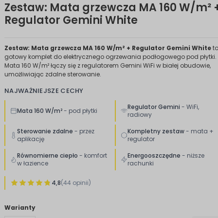
Zestaw: Mata grzewcza MA 160 W/m² 
Regulator Gemini White
Zestaw: Mata grzewcza MA 160 W/m² + Regulator Gemini White
t
gotowy komplet do elektrycznego ogrzewania podłogowego pod płytki.
Mata 160 W/m² łączy się z regulatorem Gemini WiFi w białej obudowie,
umożliwiając zdalne sterowanie.
NAJWAŻNIEJSZE CECHY
Regulator Gemini
- WiFi,
Mata 160 W/m²
- pod płytki
radiowy
Sterowanie zdalne
- przez
Kompletny zestaw
- mata +
aplikację
regulator
Równomierne ciepło
- komfort
Energooszczędne
- niższe
w łazience
rachunki
4,8
(44 opinii)
Warianty