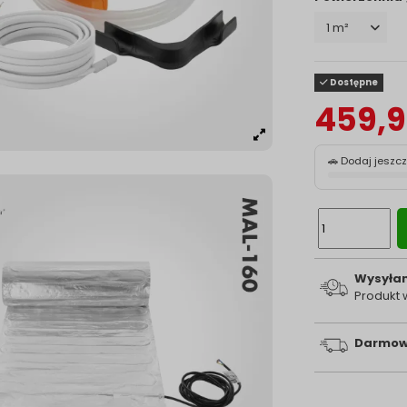
Dostępne
459,9
🚗 Dodaj jeszc
Wysyłam
Produkt
Darmow