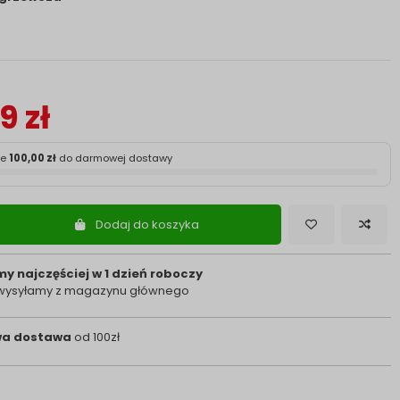
9 zł
ze
100,00 zł
do darmowej dostawy
Dodaj do koszyka
y najczęściej w 1 dzień roboczy
 wysyłamy z magazynu głównego
a dostawa
od 100zł