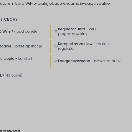
ulatorem Libra WiFi w białej obudowie, umożliwiając zdalne
ZE CECHY
Regulator Libra
- WiFi,
60 W/m²
- pod panele
programowalny
Kompletny zestaw
- mata +
zdalne
- przez aplikację
regulator
e ciepło
- komfort
Energooszczędne
- niższe rachunki
a
4,7
(43 opinii)
 grzewcza