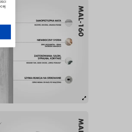
ości
cej