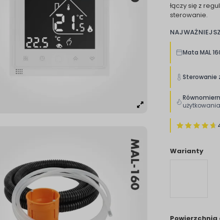
łączy się z reg
sterowanie.
NAJWAŻNIEJS
Mata MAL 1
Sterowanie 
Równomiern
użytkowani
Warianty
Powierzchnia