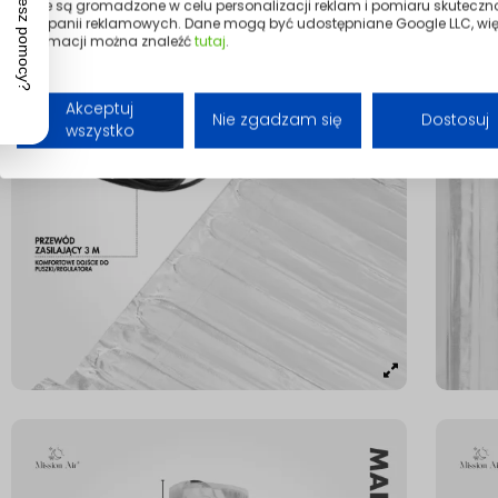
Dane są gromadzone w celu personalizacji reklam i pomiaru skuteczn
kampanii reklamowych. Dane mogą być udostępniane Google LLC, wię
informacji można znaleźć
tutaj
.
Akceptuj
Nie zgadzam się
Dostosuj
wszystko