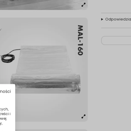
Odpowiedzia
tności
cych,
eści i
wej.
y,