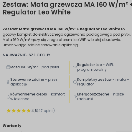
Zestaw: Mata grzewcza MA 160 W/m² 
Regulator Leo White
Zestaw: Mata grzewcza MA 160 W/m² + Regulator Leo White
to
gotowy komplet do elektrycznego ogrzewania podłogowego pod płytki.
Mata 160 W/m² łączy się z regulatorem Leo WiFi w białej obudowie,
umożliwiając zdalne sterowanie aplikacją.
NAJWAŻNIEJSZE CECHY
Regulator Leo
- WiFi,
Mata 160 W/m²
- pod płytki
programowalny
Sterowanie zdalne
- przez
Kompletny zestaw
- mata +
aplikację
regulator
Równomierne ciepło
- komfort
Energooszczędne
- niższe
w łazience
rachunki
4,8
(47 opinii)
Warianty