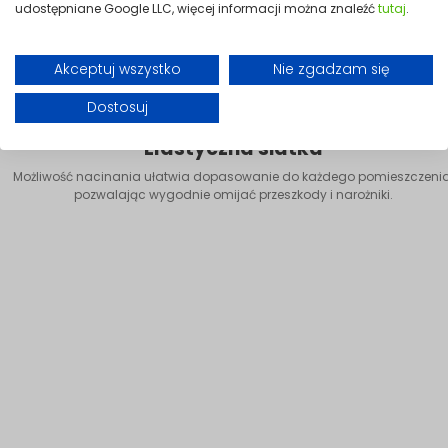
udostępniane Google LLC, więcej informacji można znaleźć
tutaj
.
Akceptuj wszystko
Nie zgadzam się
Dostosuj
Elastyczna siatka
Możliwość nacinania ułatwia dopasowanie do każdego pomieszczenia
pozwalając wygodnie omijać przeszkody i narożniki.