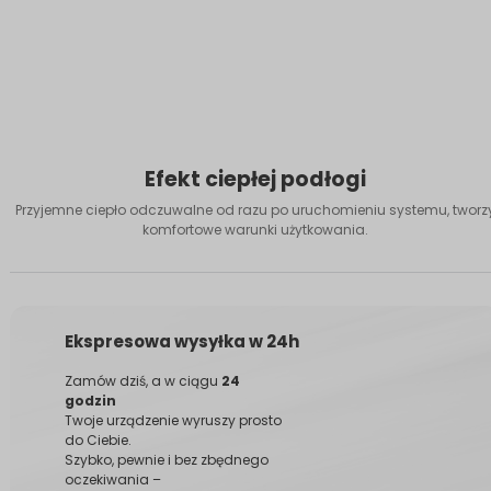
Efekt ciepłej podłogi
Przyjemne ciepło odczuwalne od razu po uruchomieniu systemu, tworz
komfortowe warunki użytkowania.
Ekspresowa wysyłka w 24h
Zamów dziś, a w ciągu
24
godzin
Twoje urządzenie wyruszy prosto
do Ciebie.
Szybko, pewnie i bez zbędnego
oczekiwania –