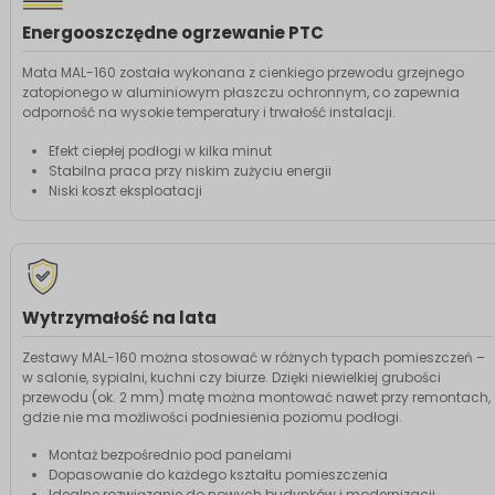
Energooszczędne ogrzewanie PTC
Mata MAL-160 została wykonana z cienkiego przewodu grzejnego
zatopionego w aluminiowym płaszczu ochronnym, co zapewnia
odporność na wysokie temperatury i trwałość instalacji.
Efekt ciepłej podłogi w kilka minut
Stabilna praca przy niskim zużyciu energii
Niski koszt eksploatacji
Wytrzymałość na lata
Zestawy MAL-160 można stosować w różnych typach pomieszczeń –
w salonie, sypialni, kuchni czy biurze. Dzięki niewielkiej grubości
przewodu (ok. 2 mm) matę można montować nawet przy remontach,
gdzie nie ma możliwości podniesienia poziomu podłogi.
Montaż bezpośrednio pod panelami
Dopasowanie do każdego kształtu pomieszczenia
Idealne rozwiązanie do nowych budynków i modernizacji