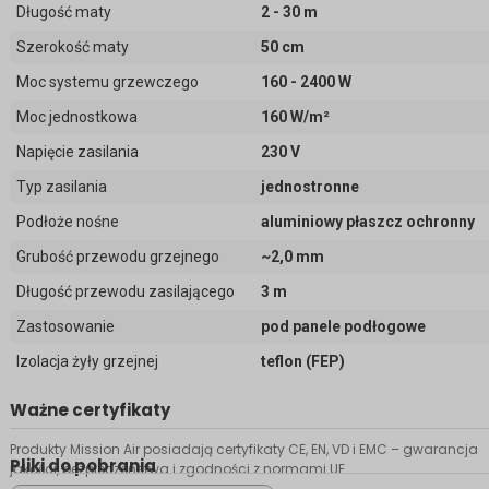
Długość maty
2 - 30 m
Szerokość maty
50 cm
Moc systemu grzewczego
160 - 2400 W
Moc jednostkowa
160 W/m²
Napięcie zasilania
230 V
Typ zasilania
jednostronne
Podłoże nośne
aluminiowy płaszcz ochronny
Grubość przewodu grzejnego
~2,0 mm
Długość przewodu zasilającego
3 m
Zastosowanie
pod panele podłogowe
Izolacja żyły grzejnej
teflon (FEP)
Ważne certyfikaty
Produkty Mission Air posiadają certyfikaty CE, EN, VD i EMC – gwarancja
Pliki do pobrania
jakości, bezpieczeństwa i zgodności z normami UE.