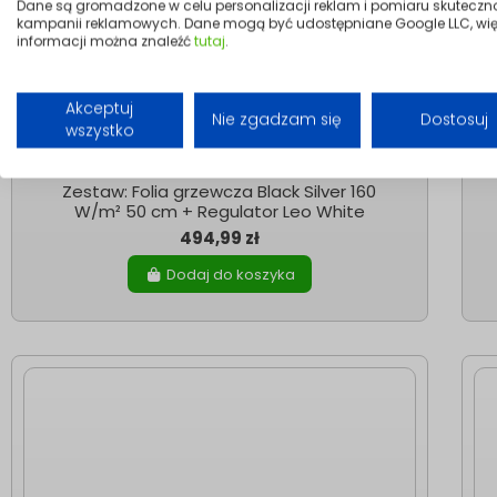
Dane są gromadzone w celu personalizacji reklam i pomiaru skuteczn
kampanii reklamowych. Dane mogą być udostępniane Google LLC, wię
informacji można znaleźć
tutaj
.
Akceptuj
Nie zgadzam się
Dostosuj
wszystko
Folie Grzewcze
Zestaw: Folia grzewcza Black Silver 160
W/m² 50 cm + Regulator Leo White
494,99 zł
Dodaj do koszyka