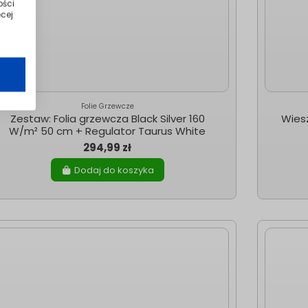
ości
cej
Folie Grzewcze
Zestaw: Folia grzewcza Black Silver 160
Wiesz
W/m² 50 cm + Regulator Taurus White
294,99 zł
Dodaj do koszyka