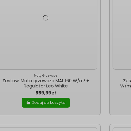
Maty Grzewcze
Zestaw: Mata grzewcza MAL 160 W/m² +
Zes
Regulator Leo White
W/m²
559,99 zł
Dodaj do koszyka