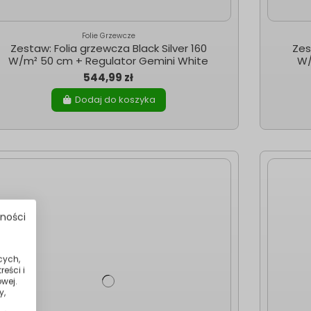
Folie Grzewcze
Zestaw: Folia grzewcza Black Silver 160
Zes
W/m² 50 cm + Regulator Gemini White
W/
544,99 zł
Dodaj do koszyka
tności
cych,
eści i
wej.
y,