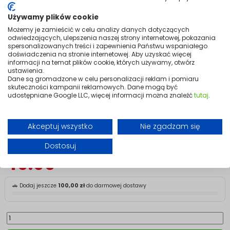
5 m
Używamy plików cookie
Możemy je zamieścić w celu analizy danych dotyczących
Reliable connections for heating installations.
odwiedzających, ulepszenia naszej strony internetowej, pokazania
spersonalizowanych treści i zapewnienia Państwu wspaniałego
High-quality cables designed for stable, safe power supply to heating
doświadczenia na stronie internetowej. Aby uzyskać więcej
and electrical systems. The two 5 m lengths give you flexibility during
informacji na temat plików cookie, których używamy, otwórz
installation, allowing you to cut and route exactly as the job requires.
ustawienia.
Flexible, easy to run, and built to resist damage — they handle the
Dane są gromadzone w celu personalizacji reklam i pomiaru
skuteczności kampanii reklamowych. Dane mogą być
demands of underfloor heating systems, heating films, and other
udostępniane Google LLC, więcej informacji można znaleźć
tutaj
.
installations where dependable power delivery is essential.
Simple, well-made, and built to last. The right cable makes all the
difference.
Akceptuj wszystko
Nie zgadzam się
en Etykieta produktów dostępnych w magazynie
Dostosuj
49.99
🚗 Dodaj jeszcze
100,00 zł
do darmowej dostawy