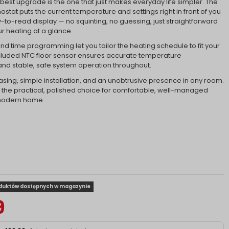
est upgrade is the one that just makes everyday life simpler. The
stat puts the current temperature and settings right in front of you
y-to-read display — no squinting, no guessing, just straightforward
ur heating at a glance.
 time programming let you tailor the heating schedule to fit your
ncluded NTC floor sensor ensures accurate temperature
d stable, safe system operation throughout.
asing, simple installation, and an unobtrusive presence in any room.
s the practical, polished choice for comfortable, well-managed
 modern home.
oduktów dostępnych w magazynie
9