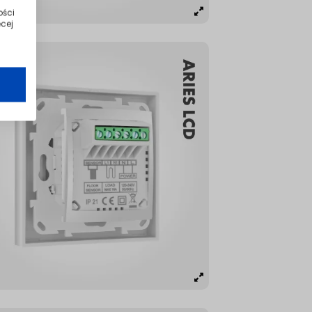
ości
cej