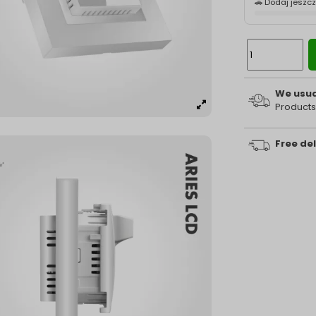
🚗 Dodaj jeszc
We usual
Products
Free del