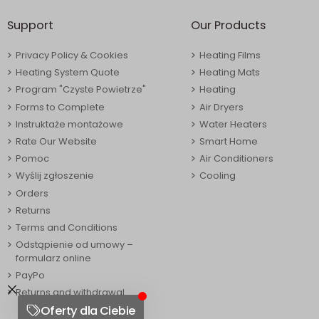
Support
Our Products
Privacy Policy & Cookies
Heating Films
Heating System Quote
Heating Mats
Program "Czyste Powietrze"
Heating
Forms to Complete
Air Dryers
Instruktaże montażowe
Water Heaters
Rate Our Website
Smart Home
Pomoc
Air Conditioners
Wyślij zgłoszenie
Cooling
Orders
Returns
Terms and Conditions
Odstąpienie od umowy –
formularz online
PayPo
Returns and withdrawal