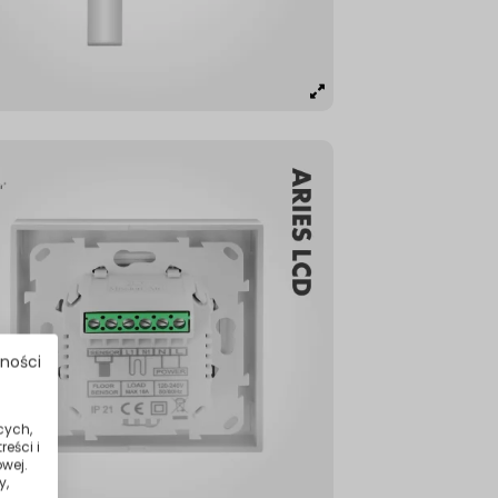
tności
cych,
eści i
wej.
y,