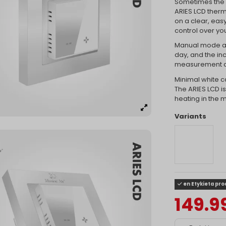
Sometimes the b
ARIES LCD thermo
on a clear, eas
control over yo
Manual mode and
day, and the i
measurement an
Minimal white c
The ARIES LCD i
heating in the
Variants
en Etykieta pr
149.9