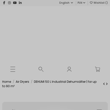
English
PLN
Wishlist (
)
Home
Air Dryers
DEHUMI 50 L Industrial Dehumidifier | for up
to 90 m²