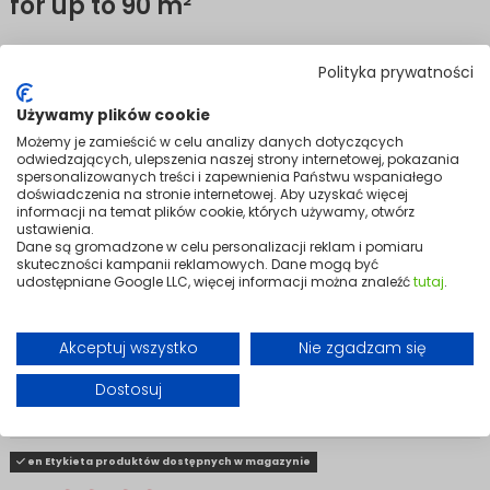
for up to 90 m²
Compact, capable, and quietly getting on with the job.
Polityka prywatności
Not every space needs an industrial giant — but it still needs proper
Używamy plików cookie
protection. The DEHUMI 50 L removes up to 50 litres of moisture per day
across spaces up to 90 m², making it the ideal choice for basements,
Możemy je zamieścić w celu analizy danych dotyczących
garages, workshops, and smaller storage areas.
odwiedzających, ulepszenia naszej strony internetowej, pokazania
spersonalizowanych treści i zapewnienia Państwu wspaniałego
A built-in hygrostat, continuous condensate drainage, and working
doświadczenia na stronie internetowej. Aby uzyskać więcej
hour counter give you full control without any fuss. Straightforward to
informacji na temat plików cookie, których używamy, otwórz
operate and built to handle demanding conditions, it just gets on with
ustawienia.
it — day after day.
Dane są gromadzone w celu personalizacji reklam i pomiaru
skuteczności kampanii reklamowych. Dane mogą być
Professional moisture control in a compact package. The DEHUMI 50 L
udostępniane Google LLC, więcej informacji można znaleźć
tutaj
.
keeps your space dry, your walls protected, and your mind at ease.
Variants
Akceptuj wszystko
Nie zgadzam się
Dostosuj
en Etykieta produktów dostępnych w magazynie