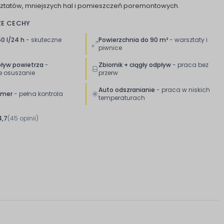
ztatów, mniejszych hal i pomieszczeń poremontowych.
ZE CECHY
0 l/24 h
- skuteczne
Powierzchnia do 90 m²
- warsztaty i
piwnice
ływ powietrza
-
Zbiornik + ciągły odpływ
- praca bez
e osuszanie
przerw
Auto odszranianie
- praca w niskich
timer
- pełna kontrola
temperaturach
4,7
(45 opinii)