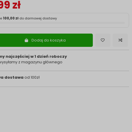
99 zł
ze
100,00 zł
do darmowej dostawy
Dodaj do koszyka
y najczęściej w 1 dzień roboczy
 wysyłamy z magazynu głównego
a dostawa
od 100zł