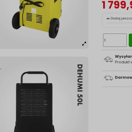
1 799,
🚗 Dodaj jeszc
Wysyłam
Produkt
Darmow