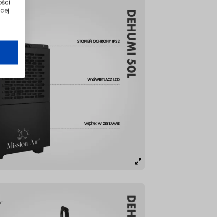
ości
cej