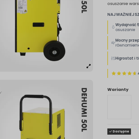
osuszanie wars
NAJWAŻNIEJS
Wydajność 5
osuszanie
Mocny przep
równomiern
Higrostat i 
Warianty
Dostępne