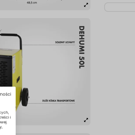
tności
cych,
eści i
wej.
y,