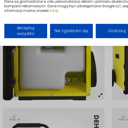
Dane są gromadzone w celu personalizacji reklam i pomiaru skuteczn
kampanii reklamowych. Dane mogą być udostępniane Google LLC, wię
informacji można znaleźć
tutaj
.
Akceptuj
Nie zgadzam się
Dostosuj
wszystko