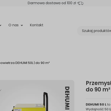
Darmowa dostawa od 100 zł
O nas
Kontakt
wietrza DEHUMI 50L | do 90 m²
Przemysł
do 90 m²
DEHUMI 50 L
to
Wydajność 50 l/