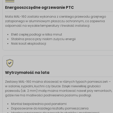
Energooszczędne ogrzewanie PTC
Mata MAL-160 została wykonana z cienkiego przewodu grzejnego
zatopionego w aluminiowym płaszczu ochronnym, co zapewnia
odporność na wysokie temperatury i trwałość instalacji.
Efekt ciepłej podłogi w kilka minut
Stabilna praca przy niskim zużyciu energii
Niski koszt eksploatacji
Wytrzymałość na lata
Zestawy MAL-160 można stosować w różnych typach pomieszczeń –
w salonie, sypialni, kuchni czy biurze. Dzięki niewielkiej grubości
przewodu (ok. 2 mm) matę można montować nawet przy remontach,
gdzie nie ma możliwości podniesienia poziomu podłogi.
Montaż bezpośrednio pod panelami
Dopasowanie do każdego kształtu pomieszczenia
Idealne rozwiązanie do nowych budynków i modernizacji