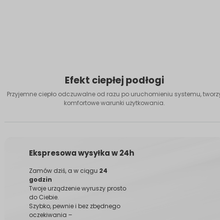
Efekt ciepłej podłogi
Przyjemne ciepło odczuwalne od razu po uruchomieniu systemu, tworz
komfortowe warunki użytkowania.
Ekspresowa wysyłka w 24h
Zamów dziś, a w ciągu
24
godzin
Twoje urządzenie wyruszy prosto
do Ciebie.
Szybko, pewnie i bez zbędnego
oczekiwania –