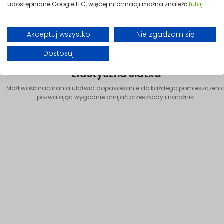
udostępniane Google LLC, więcej informacji można znaleźć
tutaj
.
Akceptuj wszystko
Nie zgadzam się
Dostosuj
Elastyczna siatka
Możliwość nacinania ułatwia dopasowanie do każdego pomieszczenia
pozwalając wygodnie omijać przeszkody i narożniki.