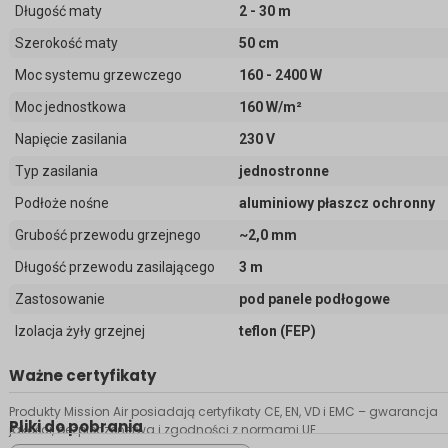
Długość maty
2 - 30 m
Szerokość maty
50 cm
Moc systemu grzewczego
160 - 2400 W
Moc jednostkowa
160 W/m²
Napięcie zasilania
230 V
Typ zasilania
jednostronne
Podłoże nośne
aluminiowy płaszcz ochronny
Grubość przewodu grzejnego
~2,0 mm
Długość przewodu zasilającego
3 m
Zastosowanie
pod panele podłogowe
Izolacja żyły grzejnej
teflon (FEP)
Ważne certyfikaty
Produkty Mission Air posiadają certyfikaty CE, EN, VD i EMC – gwarancja
Pliki do pobrania
jakości, bezpieczeństwa i zgodności z normami UE.