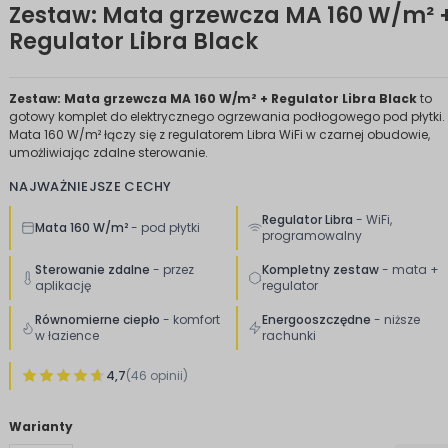
Zestaw: Mata grzewcza MA 160 W/m² 
Regulator Libra Black
Zestaw: Mata grzewcza MA 160 W/m² + Regulator Libra Black
to
gotowy komplet do elektrycznego ogrzewania podłogowego pod płytki.
Mata 160 W/m² łączy się z regulatorem Libra WiFi w czarnej obudowie,
umożliwiając zdalne sterowanie.
NAJWAŻNIEJSZE CECHY
Regulator Libra
- WiFi,
Mata 160 W/m²
- pod płytki
programowalny
Sterowanie zdalne
- przez
Kompletny zestaw
- mata +
aplikację
regulator
Równomierne ciepło
- komfort
Energooszczędne
- niższe
w łazience
rachunki
4,7
(46 opinii)
Warianty