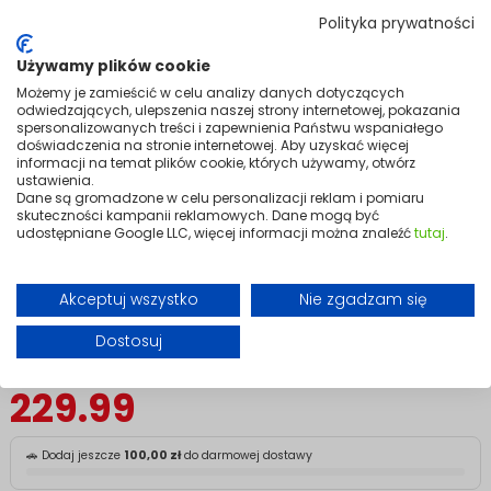
Conditioner
Polityka prywatności
Używamy plików cookie
Unlock everything your HYPE 4 kW can do.
Możemy je zamieścić w celu analizy danych dotyczących
Designed exclusively for the HYPE 4 kW portable air conditioner, the
odwiedzających, ulepszenia naszej strony internetowej, pokazania
Booster takes its performance to another level entirely. A separate air
spersonalizowanych treści i zapewnienia Państwu wspaniałego
circulation system speeds up heating, reduces noise, and cuts energy
doświadczenia na stronie internetowej. Aby uzyskać więcej
consumption by up to 60% — making the HYPE not just more powerful,
informacji na temat plików cookie, których używamy, otwórz
but significantly more efficient at the same time.
ustawienia.
Dane są gromadzone w celu personalizacji reklam i pomiaru
Installation is quick and straightforward, and the two units are
skuteczności kampanii reklamowych. Dane mogą być
designed to work together seamlessly from the moment they're
udostępniane Google LLC, więcej informacji można znaleźć
tutaj
.
connected.
If you own a HYPE 4 kW, the Booster isn't just an accessory — it's the
upgrade that makes the most of every bit of performance the unit has
Akceptuj wszystko
Nie zgadzam się
to offer.
Dostosuj
en Etykieta produktów dostępnych w magazynie
229.99
🚗 Dodaj jeszcze
100,00 zł
do darmowej dostawy