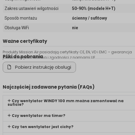
Zakres ustawień wilgotności
50-90% (modele H+T)
Sposób montażu
ścienny / sufitowy
Obsługa WiFi
nie
Ważne certyfikaty
Produkty Mission Air posiadają certyfikaty CE, EN, VD i EMC – gwarancja
Pliki do pobrania
jakości, bezpieczeństwa i zgodności z normami UE.
Pobierz instrukcję obsługi
Najczęściej zadawane pytania (FAQs)
Czy wentylator WINDY 100 mm można zamontować na
suficie?
Czy wentylator ma timer?
Czy ten wentylator jest cichy?