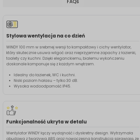
FAQs
Stylowa wentylacja na co dzień
WINDY 100 mm w srebrnej wersji to kompaktowy i cichy wentylator,
który skutecznie usuwa wilgoć oraz nieprzyjemne zapachy z łazienki,
toalety czy kuchni. Dzięki eleganckiemu, białemu wykończeniu
doskonale komponuje się z każdym wnętrzem.
Idealny do łazienek, WC i kuchni.
Niski poziom hałasu – tylko 30 dB.
Wysoka wodoodporność IP45.
Funkcjonalność ukryta w detalu
Wentylator WINDY łączy wydajność i dyskretny design. Wytrzymała
obudowa z tworzywa ABS oraz nowoczesna konstrukcja sprawiają, że