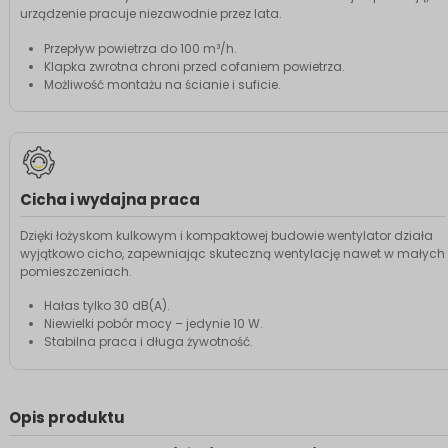
urządzenie pracuje niezawodnie przez lata.
Przepływ powietrza do 100 m³/h.
Klapka zwrotna chroni przed cofaniem powietrza.
Możliwość montażu na ścianie i suficie.
Cicha i wydajna praca
Dzięki łożyskom kulkowym i kompaktowej budowie wentylator działa
wyjątkowo cicho, zapewniając skuteczną wentylację nawet w małych
pomieszczeniach.
Hałas tylko 30 dB(A).
Niewielki pobór mocy – jedynie 10 W.
Stabilna praca i długa żywotność.
Opis produktu