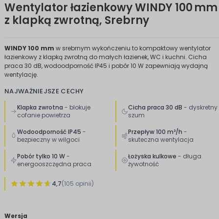
Wentylator łazienkowy WINDY 100 mm 
z klapką zwrotną, Srebrny
WINDY 100 mm
w srebrnym wykończeniu to kompaktowy wentylator
łazienkowy z klapką zwrotną do małych łazienek, WC i kuchni. Cicha
praca 30 dB, wodoodporność IP45 i pobór 10 W zapewniają wydajną
wentylację.
NAJWAŻNIEJSZE CECHY
Klapka zwrotna
- blokuje
Cicha praca 30 dB
- dyskretny
cofanie powietrza
szum
Wodoodporność IP45
-
Przepływ 100 m³/h
-
bezpieczny w wilgoci
skuteczna wentylacja
Pobór tylko 10 W
-
Łożyska kulkowe
- długa
energooszczędna praca
żywotność
4,7
(105 opinii)
Wersja