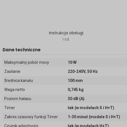
Instrukcja obsługi
1 szt.
Dane techniczne
Maksymalny pobór mocy
10 W
Zasilanie
220-240V, 50 Hz
Średnica kanału
100 mm
Waga netto
0,745 kg
Poziom hałasu
30 dB (A)
Timer
tak (w modelach S i H+T)
Zakres czasowy funkcji Timer
1-30 minut (modele S i H+T)
Czujnik wilgotności
tak (w modelach H+T)