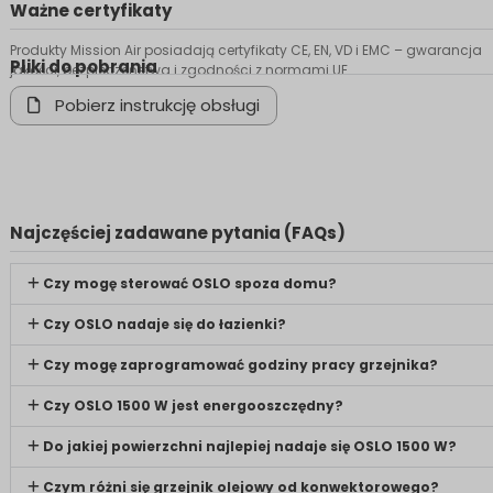
Ważne certyfikaty
Produkty Mission Air posiadają certyfikaty CE, EN, VD i EMC – gwarancja
Pliki do pobrania
jakości, bezpieczeństwa i zgodności z normami UE.
Pobierz instrukcję obsługi
Najczęściej zadawane pytania (FAQs)
Czy mogę sterować OSLO spoza domu?
Czy OSLO nadaje się do łazienki?
Czy mogę zaprogramować godziny pracy grzejnika?
Czy OSLO 1500 W jest energooszczędny?
Do jakiej powierzchni najlepiej nadaje się OSLO 1500 W?
Czym różni się grzejnik olejowy od konwektorowego?