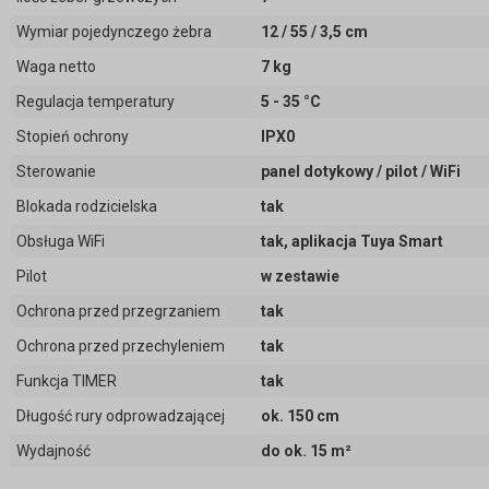
Wymiar pojedynczego żebra
12 / 55 / 3,5 cm
Waga netto
7 kg
Regulacja temperatury
5 - 35 °C
Stopień ochrony
IPX0
Sterowanie
panel dotykowy / pilot / WiFi
Blokada rodzicielska
tak
Obsługa WiFi
tak, aplikacja Tuya Smart
Pilot
w zestawie
Ochrona przed przegrzaniem
tak
Ochrona przed przechyleniem
tak
Funkcja TIMER
tak
Długość rury odprowadzającej
ok. 150 cm
Wydajność
do ok. 15 m²