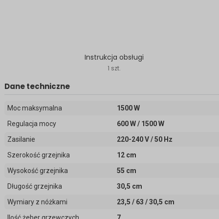
Instrukcja obsługi
1 szt.
Dane techniczne
Moc maksymalna
1500 W
Regulacja mocy
600 W / 1500 W
Zasilanie
220-240 V / 50 Hz
Szerokość grzejnika
12 cm
Wysokość grzejnika
55 cm
Długość grzejnika
30,5 cm
Wymiary z nóżkami
23,5 / 63 / 30,5 cm
Ilość żeber grzewczych
7