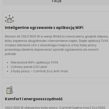
FAQs
Inteligentne ogrzewanie z aplikacją WiFi
Mission Air OSLO 1500 W w wersji White to nowoczesny grzejnik olejowy,
który zapewnia długotrwałe i równomierne ciepło. Dzięki aplikacji TUYA
możesz sterować nim z dowolnego miejsca, a trzy tryby pracy
pozwalają idealnie dopasować sposób ogrzewania do swoich
potrzeb.
Sterowanie WiFi i aplikacja TUYA
Cyfrowy panel LCD i pilot
3 tryby pracy – Comfort, Eco, Anti-Frost
Komfort i energooszczędność
OSLO 1500 W oferuje trzy tryby pracy: Comfort (pełna moc), Eco (600