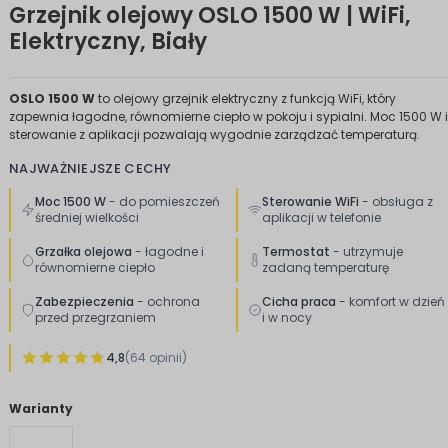
Grzejnik olejowy OSLO 1500 W | WiFi,
Elektryczny, Biały
OSLO 1500 W
to olejowy grzejnik elektryczny z funkcją WiFi, który
zapewnia łagodne, równomierne ciepło w pokoju i sypialni. Moc 1500 W i
sterowanie z aplikacji pozwalają wygodnie zarządzać temperaturą.
NAJWAŻNIEJSZE CECHY
Moc 1500 W
- do pomieszczeń
Sterowanie WiFi
- obsługa z
średniej wielkości
aplikacji w telefonie
Grzałka olejowa
- łagodne i
Termostat
- utrzymuje
równomierne ciepło
zadaną temperaturę
Zabezpieczenia
- ochrona
Cicha praca
- komfort w dzień
przed przegrzaniem
i w nocy
4,8
(64 opinii)
Warianty