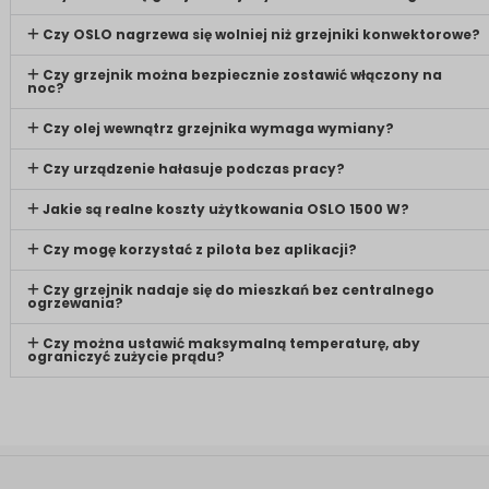
Czy OSLO nagrzewa się wolniej niż grzejniki konwektorowe?
Czy grzejnik można bezpiecznie zostawić włączony na
noc?
Czy olej wewnątrz grzejnika wymaga wymiany?
Czy urządzenie hałasuje podczas pracy?
Jakie są realne koszty użytkowania OSLO 1500 W?
Czy mogę korzystać z pilota bez aplikacji?
Czy grzejnik nadaje się do mieszkań bez centralnego
ogrzewania?
Czy można ustawić maksymalną temperaturę, aby
ograniczyć zużycie prądu?