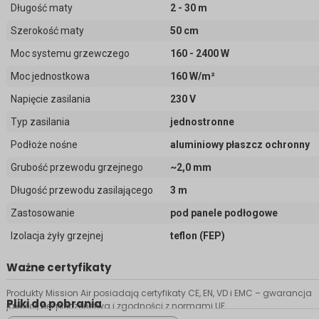
Długość maty
2 - 30 m
Szerokość maty
50 cm
Moc systemu grzewczego
160 - 2400 W
Moc jednostkowa
160 W/m²
Napięcie zasilania
230 V
Typ zasilania
jednostronne
Podłoże nośne
aluminiowy płaszcz ochronny
Grubość przewodu grzejnego
~2,0 mm
Długość przewodu zasilającego
3 m
Zastosowanie
pod panele podłogowe
Izolacja żyły grzejnej
teflon (FEP)
Ważne certyfikaty
Produkty Mission Air posiadają certyfikaty CE, EN, VD i EMC – gwarancja
Pliki do pobrania
jakości, bezpieczeństwa i zgodności z normami UE.