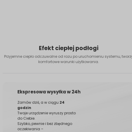
Efekt ciepłej podłogi
Przyjemne ciepło odczuwalne od razu po uruchomieniu systemu, tworz
komfortowe warunki użytkowania.
Ekspresowa wysyłka w 24h
Zamów dziś, a w ciągu
24
godzin
Twoje urządzenie wyruszy prosto
do Ciebie.
Szybko, pewnie i bez zbędnego
oczekiwania –