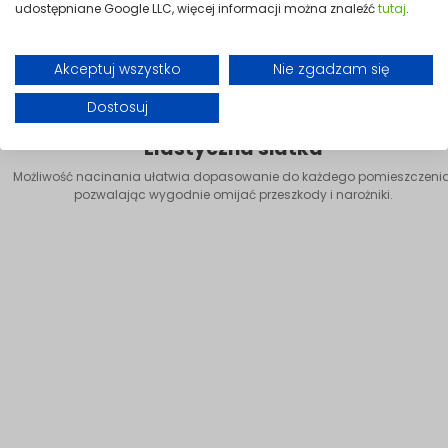
udostępniane Google LLC, więcej informacji można znaleźć
tutaj
.
Akceptuj wszystko
Nie zgadzam się
Dostosuj
Elastyczna siatka
Możliwość nacinania ułatwia dopasowanie do każdego pomieszczenia
pozwalając wygodnie omijać przeszkody i narożniki.