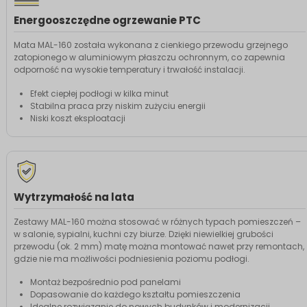
Energooszczędne ogrzewanie PTC
Mata MAL-160 została wykonana z cienkiego przewodu grzejnego
zatopionego w aluminiowym płaszczu ochronnym, co zapewnia
odporność na wysokie temperatury i trwałość instalacji.
Efekt ciepłej podłogi w kilka minut
Stabilna praca przy niskim zużyciu energii
Niski koszt eksploatacji
Wytrzymałość na lata
Zestawy MAL-160 można stosować w różnych typach pomieszczeń –
w salonie, sypialni, kuchni czy biurze. Dzięki niewielkiej grubości
przewodu (ok. 2 mm) matę można montować nawet przy remontach,
gdzie nie ma możliwości podniesienia poziomu podłogi.
Montaż bezpośrednio pod panelami
Dopasowanie do każdego kształtu pomieszczenia
Idealne rozwiązanie do nowych budynków i modernizacji