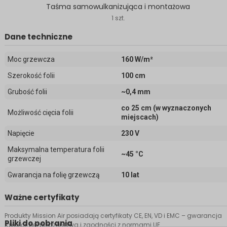
Taśma samowulkanizująca i montażowa
1 szt.
Dane techniczne
Moc grzewcza
160 W/m²
Szerokość folii
100 cm
Grubość folii
~0,4 mm
co 25 cm (w wyznaczonych
Możliwość cięcia folii
miejscach)
Napięcie
230 V
Maksymalna temperatura folii
~45 °C
grzewczej
Gwarancja na folię grzewczą
10 lat
Ważne certyfikaty
Produkty Mission Air posiadają certyfikaty CE, EN, VD i EMC – gwarancja
Pliki do pobrania
jakości, bezpieczeństwa i zgodności z normami UE.