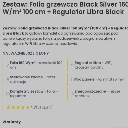
Zestaw: Folia grzewcza Black Silver 16
W/m² 100 cm + Regulator Libra Black
Zestaw: Folia grzewcza Black Silver 160 W/m² (100 cm) + Regulat
Libra Black
to gotowy komplet do ogrzewania podłogowego pod
panele. Łączy wydajną folię na podczerwień z programowalnym
regulatorem WiFi Libra w czarnej obudowie.
NAJWAŻNIEJSZE CECHY
Folia 160 W/m²
- szerokość 100
Regulator Libra
- WiFi,
cm
programowalny
Sterowanie zdalne
- przez
Pod panele
- laminat i winyl
aplikację
Kompletny zestaw
- folia +
Energooszczędne
- niższe
regulator
rachunki
4,7
(61 opinii)
Warianty