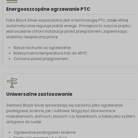
Energooszczędne ogrzewanie PTC
Folia Black Silver wyposażona jest w technologię PTC, dzięki której
automatycznie reguluje pobór energii. Zmniejsza to zużycie prądu i
jednocześnie chroni instalację przed przegrzaniem, zapewniając
stabilną i bezpieczną pracę.
Niższe rachunki za ogrzewanie
Maksymalna temperatura folii do 45°C
Ochrona przed przegrzaniem
Uniwersalne zastosowanie
Zestawy Black Silver sprawdzają się zarówno jako ogrzewanie
podłogowe, ścienne, jak i sufitowe. Mogą być stosowane w
mieszkaniach, domach, biurach czy łazienkach, a także jako system
antypara do luster.
Ogrzewanie podłogowe i ścienne
Możliwość montażu w suficie