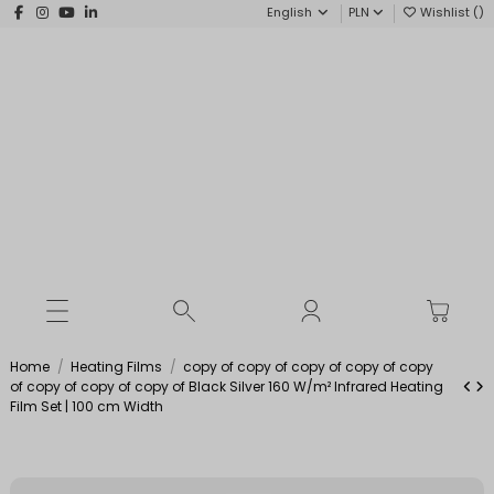
English
PLN
Wishlist (
)
Home
Heating Films
copy of copy of copy of copy of copy
of copy of copy of copy of Black Silver 160 W/m² Infrared Heating
Film Set | 100 cm Width