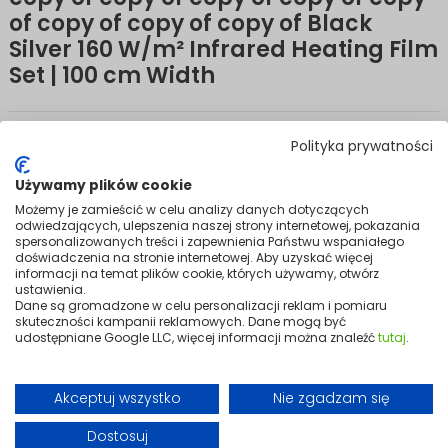
of copy of copy of copy of Black
Silver 160 W/m² Infrared Heating Film
Set | 100 cm Width
Efficient infrared warmth for floors.
Polityka prywatności
An energy-efficient, eco-friendly heat source suited to homes, flats,
and offices. Infrared technology warms people and objects directly
Używamy plików cookie
rather than the air — delivering a pleasant, comfortable warmth that
Możemy je zamieścić w celu analizy danych dotyczących
feels more natural and wastes less energy.
odwiedzających, ulepszenia naszej strony internetowej, pokazania
spersonalizowanych treści i zapewnienia Państwu wspaniałego
High energy efficiency and straightforward installation make it a
doświadczenia na stronie internetowej. Aby uzyskać więcej
practical choice. It lays flat beneath panel flooring, works quickly, and
informacji na temat plików cookie, których używamy, otwórz
requires no ongoing maintenance.
ustawienia.
Dane są gromadzone w celu personalizacji reklam i pomiaru
Mounting accessories are included in the kit, so the system is ready to
skuteczności kampanii reklamowych. Dane mogą być
install and use straight away — delivering reliable heating
udostępniane Google LLC, więcej informacji można znaleźć
tutaj
.
performance for years to come.
Variants
Akceptuj wszystko
Nie zgadzam się
+6
Dostosuj