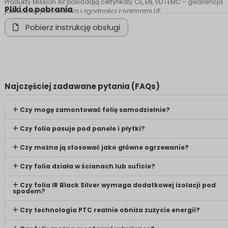
Produkty Mission Air posiadają certyfikaty CE, EN, VD i EMC – gwarancja
Pliki do pobrania
jakości, bezpieczeństwa i zgodności z normami UE.
Pobierz instrukcję obsługi
Najczęściej zadawane pytania (FAQs)
Czy mogę zamontować folię samodzielnie?
Czy folia pasuje pod panele i płytki?
Czy można ją stosować jako główne ogrzewanie?
Czy folia działa w ścianach lub suficie?
Czy folia IR Black Silver wymaga dodatkowej izolacji pod
spodem?
Czy technologia PTC realnie obniża zużycie energii?