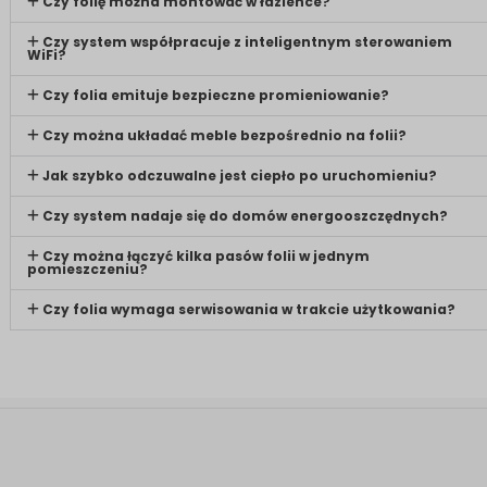
Czy folię można montować w łazience?
Czy system współpracuje z inteligentnym sterowaniem
WiFi?
Czy folia emituje bezpieczne promieniowanie?
Czy można układać meble bezpośrednio na folii?
Jak szybko odczuwalne jest ciepło po uruchomieniu?
Czy system nadaje się do domów energooszczędnych?
Czy można łączyć kilka pasów folii w jednym
pomieszczeniu?
Czy folia wymaga serwisowania w trakcie użytkowania?