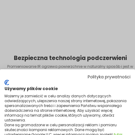
Bezpieczna technologia podczerwieni
Promieniowanie IR ogrzewa powierzchnie w naturalny sposób i jest w
pełni bezpieczne dla zdrowia.
Polityka prywatności
Używamy plików cookie
Możemy je zamieścić w celu analizy danych dotyczących
odwiedzających, ulepszenia naszej strony internetowej, pokazania
spersonalizowanych treści i zapewnienia Państwu wspaniałego
doświadczenia na stronie internetowej. Aby uzyskać więcej
informacji na temat plików cookie, których używamy, otwórz
ustawienia.
Dane są gromadzone w celu personalizacji reklam i pomiaru
skuteczności kampanii reklamowych. Dane mogą być
udostępniane Google LLC, więcej informacji można znaleźć
tutaj
.