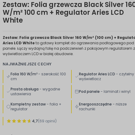
Zestaw: Folia grzewcza Black Silver 16
W/m² 100 cm + Regulator Aries LCD
White
Zestaw: Folia grzewcza Black Silver 160 W/m² (100 cm) + Regulat
Aries LCD White
to gotowy komplet do ogrzewania podłogowego pod
panele. Łączy wydajną folię na podczerwień z pokojowym regulatorem z
wyświetlaczem LCD w białej obudowie.
NAJWAŻNIEJSZE CECHY
Folia 160 W/m²
- szerokość 100
Regulator Aries LCD
- czytelny
cm
wyświetlacz
Prosta obsługa
- wygodne
Pod panele
- laminat i winyl
ustawienia
Kompletny zestaw
- folia +
Energooszczędne
- niższe
regulator
rachunki
4,7
(69 opinii)