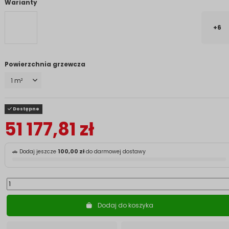
Warianty
+6
Powierzchnia grzewcza
Dostępne
51 177,81 zł
🚗 Dodaj jeszcze
100,00 zł
do darmowej dostawy
Dodaj do koszyka