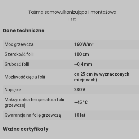
Taśma samowulkanizująca i montażowa
1 szt.
Dane techniczne
Moc grzewcza
160 W/m²
Szerokość folii
100 cm
Grubość folii
~0,4 mm
co 25 cm (w wyznaczonych
Możliwość cięcia folii
miejscach)
Napięcie
230 V
Maksymalna temperatura folii
~45 °C
grzewczej
Gwarancja na folię grzewczą
10 lat
Ważne certyfikaty