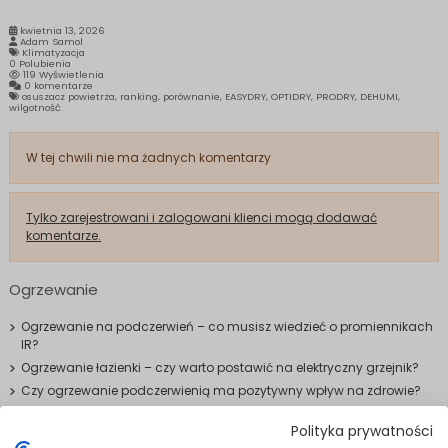
kwietnia 13, 2026
Adam Samol
Klimatyzacja
0
Polubienia
119 Wyświetlenia
0 komentarze
osuszacz powietrza, ranking, porównanie, EASYDRY, OPTIDRY, PRODRY, DEHUMI,
wilgotność
W tej chwili nie ma żadnych komentarzy
Tylko zarejestrowani i zalogowani klienci mogą dodawać
komentarze.
Ogrzewanie
Ogrzewanie na podczerwień – co musisz wiedzieć o promiennikach
IR?
Ogrzewanie łazienki – czy warto postawić na elektryczny grzejnik?
Czy ogrzewanie podczerwienią ma pozytywny wpływ na zdrowie?
Polityka prywatności
Analizy