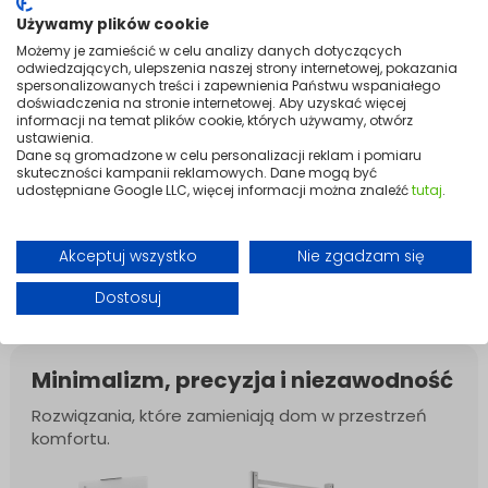
Używamy plików cookie
Dlaczego prąd w Polsce jest tak drogi? Sprawdzamy, skąd biorą się
wysokie ceny.
Możemy je zamieścić w celu analizy danych dotyczących
odwiedzających, ulepszenia naszej strony internetowej, pokazania
Darmowa wycena ogrzewania na podczerwień w 24h – jak to
spersonalizowanych treści i zapewnienia Państwu wspaniałego
działa?
doświadczenia na stronie internetowej. Aby uzyskać więcej
Ile kosztuje utrzymanie grzejnika na podczerwień IR? Jakie są koszty?
informacji na temat plików cookie, których używamy, otwórz
ustawienia.
Dane są gromadzone w celu personalizacji reklam i pomiaru
Poradniki
skuteczności kampanii reklamowych. Dane mogą być
udostępniane Google LLC, więcej informacji można znaleźć
tutaj
.
Montaż maty grzewczej pod płytki – co musisz mieć, by zrobić to bez
problemu
Montaż ogrzewania podłogowego – jak długo trwa i który system
Akceptuj wszystko
Nie zgadzam się
wybrać?
Jak zainstalować elektryczne ogrzewanie podłogowe za pomocą
Dostosuj
gotowego zestawu dostępnego w naszym sklepie