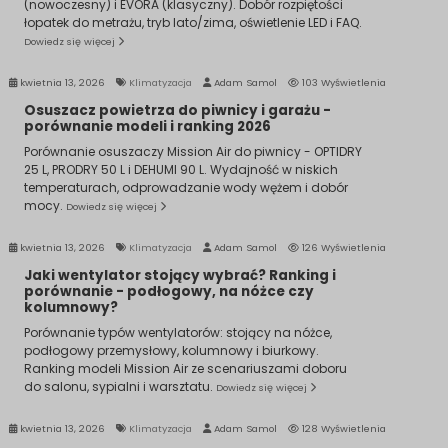
(nowoczesny) i EVORA (klasyczny). Dobór rozpiętości
łopatek do metrażu, tryb lato/zima, oświetlenie LED i FAQ.
Dowiedz się więcej
kwietnia 13, 2026
Klimatyzacja
Adam Samol
103 Wyświetlenia
Osuszacz powietrza do piwnicy i garażu -
porównanie modeli i ranking 2026
Porównanie osuszaczy Mission Air do piwnicy - OPTIDRY
25 L, PRODRY 50 L i DEHUMI 90 L. Wydajność w niskich
temperaturach, odprowadzanie wody wężem i dobór
mocy.
Dowiedz się więcej
kwietnia 13, 2026
Klimatyzacja
Adam Samol
126 Wyświetlenia
Jaki wentylator stojący wybrać? Ranking i
porównanie - podłogowy, na nóżce czy
kolumnowy?
Porównanie typów wentylatorów: stojący na nóżce,
podłogowy przemysłowy, kolumnowy i biurkowy.
Ranking modeli Mission Air ze scenariuszami doboru
do salonu, sypialni i warsztatu.
Dowiedz się więcej
kwietnia 13, 2026
Klimatyzacja
Adam Samol
128 Wyświetlenia