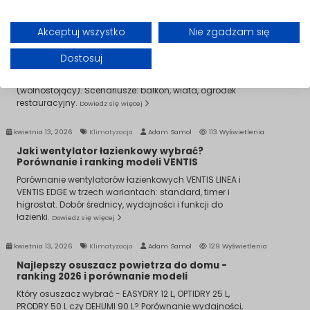
kwietnia 13, 2026
Klimatyzacja
Adam Samol
105 Wyświetlenia
Jaki promiennik tarasowy wybrać?
Akceptuj wszystko
Nie zgadzam się
Porównanie ROMA i VERONA - ścienny czy
wolnostojący?
Dostosuj
Porównanie dwóch linii promienników tarasowych
Mission Air - ROMA (ścienny/sufitowy) i VERONA
(wolnostojący). Scenariusze: balkon, wiata, ogródek
restauracyjny.
Dowiedz się więcej
kwietnia 13, 2026
Klimatyzacja
Adam Samol
113 Wyświetlenia
Jaki wentylator łazienkowy wybrać?
Porównanie i ranking modeli VENTIS
Porównanie wentylatorów łazienkowych VENTIS LINEA i
VENTIS EDGE w trzech wariantach: standard, timer i
higrostat. Dobór średnicy, wydajności i funkcji do
łazienki.
Dowiedz się więcej
kwietnia 13, 2026
Klimatyzacja
Adam Samol
129 Wyświetlenia
Najlepszy osuszacz powietrza do domu -
ranking 2026 i porównanie modeli
Który osuszacz wybrać - EASYDRY 12 L, OPTIDRY 25 L,
PRODRY 50 L czy DEHUMI 90 L? Porównanie wydajności,