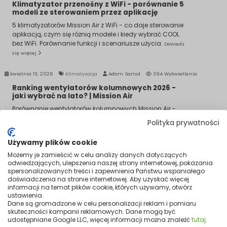
Klimatyzator przenośny z WiFi - porównanie 5
modeli ze sterowaniem przez aplikację
5 klimatyzatorów Mission Air z WiFi - co daje sterowanie
aplikacją, czym się różnią modele i kiedy wybrać COOL
bez WiFi. Porównanie funkcji i scenariusze użycia.
Dowiedz
się więcej
kwietnia 13, 2026
Klimatyzacja
Adam Samol
394 Wyświetlenia
Ranking wentylatorów kolumnowych 2026 -
jaki wybrać na lato? | Mission Air
Porównanie wentylatorów kolumnowych Mission Air -
Zalety wieżowego vs stojącego, scenariusze doboru do
Polityka prywatności
salonu, biura i sypialni.
Dowiedz się więcej
Używamy plików cookie
kwietnia 13, 2026
Klimatyzacja
Adam Samol
183 Wyświetlenia
Możemy je zamieścić w celu analizy danych dotyczących
Ranking grzejników elektrycznych - jaki
odwiedzających, ulepszenia naszej strony internetowej, pokazania
wybrać do pokoju, łazienki i biura?
spersonalizowanych treści i zapewnienia Państwu wspaniałego
doświadczenia na stronie internetowej. Aby uzyskać więcej
Porównanie typów grzejników elektrycznych: konwektor
informacji na temat plików cookie, których używamy, otwórz
DUBAI, olejowy CALZO i ceramiczny STRALO. Scenariusze
ustawienia.
doboru do sypialni, biura i łazienki. Koszty eksploatacji.
Dane są gromadzone w celu personalizacji reklam i pomiaru
skuteczności kampanii reklamowych. Dane mogą być
Dowiedz się więcej
udostępniane Google LLC, więcej informacji można znaleźć
tutaj
.