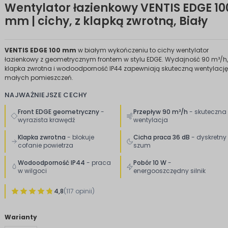
Wentylator łazienkowy VENTIS EDGE 10
mm | cichy, z klapką zwrotną, Biały
VENTIS EDGE 100 mm
w białym wykończeniu to cichy wentylator
łazienkowy z geometrycznym frontem w stylu EDGE. Wydajność 90 m³/h,
klapka zwrotna i wodoodporność IP44 zapewniają skuteczną wentylację
małych pomieszczeń.
NAJWAŻNIEJSZE CECHY
Front EDGE geometryczny
-
Przepływ 90 m³/h
- skuteczna
wyrazista krawędź
wentylacja
Klapka zwrotna
- blokuje
Cicha praca 36 dB
- dyskretny
cofanie powietrza
szum
Wodoodporność IP44
- praca
Pobór 10 W
-
w wilgoci
energooszczędny silnik
4,8
(117 opinii)
Warianty