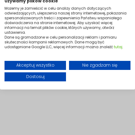
Używamy plików cookie
Możemy je zamieścić w celu analizy danych dotyczących
odwiedzających, ulepszenia naszej strony internetowej, pokazania
spersonalizowanych treści i zapewnienia Państwu wspaniałego
doświadczenia na stronie internetowej. Aby uzyskać więcej
informacji na temat plików cookie, których używamy, otwórz
ustawienia.
Dane są gromadzone w celu personalizacji reklam i pomiaru
Cicha praca
skuteczności kampanii reklamowych. Dane mogą być
udostępniane Google LLC, więcej informacji można znaleźć
tutaj
.
Wysokiej klasy silnik zapewnia niski poziom hałasu oraz wysoki komfor
codziennego użytkowania
Akceptuj wszystko
Nie zgadzam się
Dostosuj