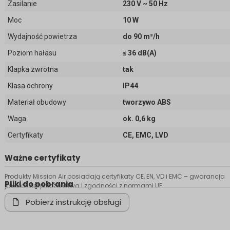
Zasilanie
230 V ~ 50 Hz
Moc
10 W
Wydajność powietrza
do 90 m³/h
Poziom hałasu
≤ 36 dB(A)
Klapka zwrotna
tak
Klasa ochrony
IP44
Materiał obudowy
tworzywo ABS
Waga
ok. 0,6 kg
Certyfikaty
CE, EMC, LVD
Ważne certyfikaty
Produkty Mission Air posiadają certyfikaty CE, EN, VD i EMC – gwarancja
Pliki do pobrania
jakości, bezpieczeństwa i zgodności z normami UE.
Pobierz instrukcję obsługi