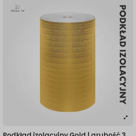
Podkład izolacyjny Gold | grubość 3