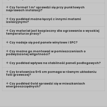
Czy format 1 m² sprawdzi się przy punktowych
naprawach instalacji?
Czy podkład można łączyć z innymi matami
izolacyjnymi?
Czy materiał jest bezpieczny dla ogrzewania o wysokiej
temperaturze pracy?
Czy nadaje się pod panele winylowe i SPC?
Czy można go montować w pomieszczeniach o
podwyższonej wilgotności?
Czy podkład wpływa na stabilność paneli podłogowych?
Czy kratownica 5×5 cm pomaga w równym układaniu
folii grzewczej?
Czy podkład Gold sprawdzi się w mieszkaniach
energooszczędnych?