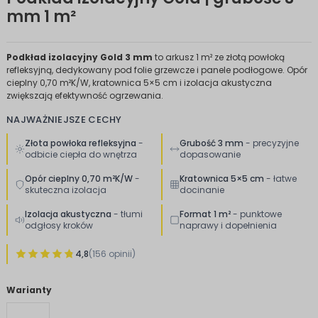
mm 1 m²
Podkład izolacyjny Gold 3 mm
to arkusz 1 m² ze złotą powłoką
refleksyjną, dedykowany pod folie grzewcze i panele podłogowe. Opór
cieplny 0,70 m²K/W, kratownica 5×5 cm i izolacja akustyczna
zwiększają efektywność ogrzewania.
NAJWAŻNIEJSZE CECHY
Złota powłoka refleksyjna
-
Grubość 3 mm
- precyzyjne
odbicie ciepła do wnętrza
dopasowanie
Opór cieplny 0,70 m²K/W
-
Kratownica 5×5 cm
- łatwe
skuteczna izolacja
docinanie
Izolacja akustyczna
- tłumi
Format 1 m²
- punktowe
odgłosy kroków
naprawy i dopełnienia
4,8
(156 opinii)
Warianty