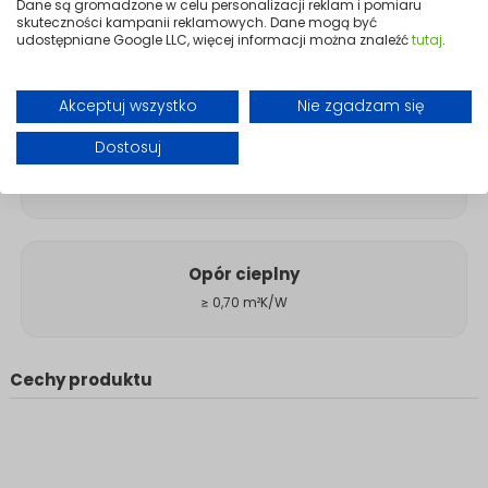
Dane są gromadzone w celu personalizacji reklam i pomiaru
skuteczności kampanii reklamowych. Dane mogą być
Szerokość rolki
udostępniane Google LLC, więcej informacji można znaleźć
tutaj
.
100 cm
Akceptuj wszystko
Nie zgadzam się
Dostosuj
Powierzchnia
1 m²
Opór cieplny
≥ 0,70 m²K/W
Cechy produktu