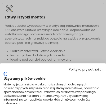
Łatwy i szybki montaż
Podkład został wyposażony w praktyczną kratownicę montażową
5×5 cm, która ułatwia precyzyjne docinanie i dopasowanie do
kształtu każdego pomieszczenia. Montaż nie wymaga
specjalistycznych narzędzi, co pozwala na szybkie przygotowanie
podłoża pod folię grzewczą lub matę.
Siatka montażowa ułatwia docinanie
Instalacja bez dodatkowych narzędzi
Idealny pod panele i podłogi laminowane
Polityka prywatności
Opis produktu
Używamy plików cookie
Możemy je zamieścić w celu analizy danych dotyczących
Podkład izolacyjny Mission Air® Gold
odwiedzających, ulepszenia naszej strony internetowej, pokazania
spersonalizowanych treści i zapewnienia Państwu wspaniałego
To produkt dedykowany dla osób, które szukają niezawodnego,
doświadczenia na stronie internetowej. Aby uzyskać więcej
trwałego i wydajnego rozwiązania, łączącego technologię
informacji na temat plików cookie, których używamy, otwórz
oszczędności energii z komfortemużytkowania.
ustawienia.