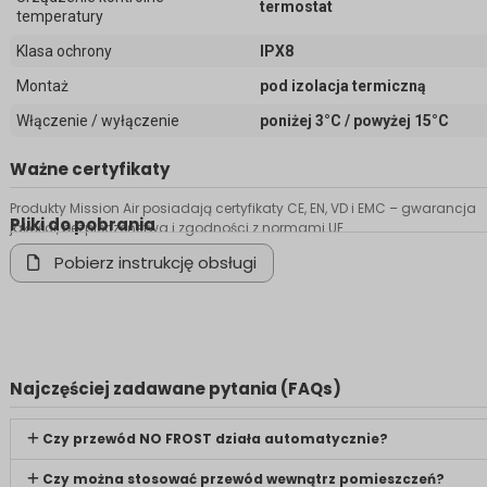
termostat
temperatury
Klasa ochrony
IPX8
Montaż
pod izolacja termiczną
Włączenie / wyłączenie
poniżej 3°C / powyżej 15°C
Ważne certyfikaty
Produkty Mission Air posiadają certyfikaty CE, EN, VD i EMC – gwarancja
Pliki do pobrania
jakości, bezpieczeństwa i zgodności z normami UE.
Pobierz instrukcję obsługi
Najczęściej zadawane pytania (FAQs)
Czy przewód NO FROST działa automatycznie?
Czy można stosować przewód wewnątrz pomieszczeń?