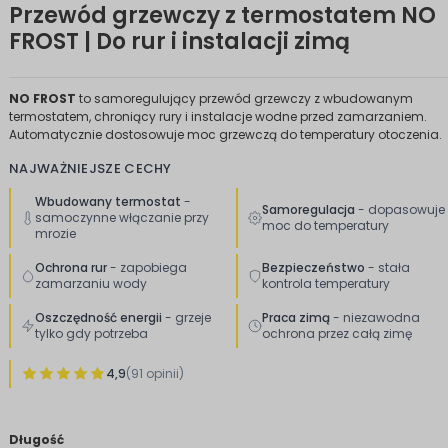
Przewód grzewczy z termostatem NO
FROST | Do rur i instalacji zimą
NO FROST
to samoregulujący przewód grzewczy z wbudowanym
termostatem, chroniący rury i instalacje wodne przed zamarzaniem.
Automatycznie dostosowuje moc grzewczą do temperatury otoczenia.
NAJWAŻNIEJSZE CECHY
Wbudowany termostat
-
Samoregulacja
- dopasowuje
samoczynne włączanie przy
moc do temperatury
mrozie
Ochrona rur
- zapobiega
Bezpieczeństwo
- stała
zamarzaniu wody
kontrola temperatury
Oszczędność energii
- grzeje
Praca zimą
- niezawodna
tylko gdy potrzeba
ochrona przez całą zimę
4,9
(91 opinii)
Długość