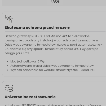
FAQs
Skuteczna ochrona przed mrozem
Przewód grzewczy NO FROST od Mission Air® to niezawodne
rozwiązanie do ochrony instalacji wodnych przed zamarzaniem.
Dzięki wbudowanemu termostatowi działa w pełni automatycznie –
uruchamia się przy spadku temperatury poniżej 3°C i wyłącza po
osiągnięciu 15°C.
Moc jednostkowa 16 W/m
Automatyczna praca dzięki wbudowanemu termostatowi
Wysoka odporność na warunki atmosferyczne – klasa IPX8
Uniwersalne zastosowanie
Kabel z serii NO FROST sprawdzi się w wielu miejscach – zarówno w