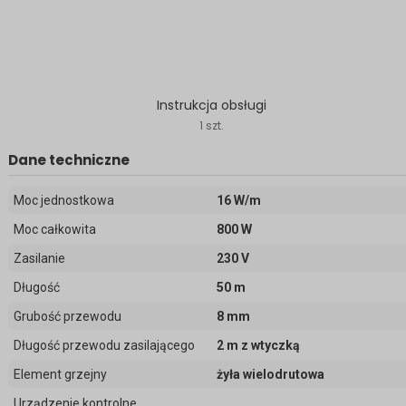
Instrukcja obsługi
1 szt.
Dane techniczne
Moc jednostkowa
16 W/m
Moc całkowita
800 W
Zasilanie
230 V
Długość
50 m
Grubość przewodu
8 mm
Długość przewodu zasilającego
2 m z wtyczką
Element grzejny
żyła wielodrutowa
Urządzenie kontrolne