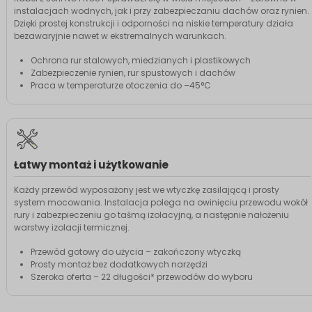
instalacjach wodnych, jak i przy zabezpieczaniu dachów oraz rynien.
Dzięki prostej konstrukcji i odporności na niskie temperatury działa
bezawaryjnie nawet w ekstremalnych warunkach.
Ochrona rur stalowych, miedzianych i plastikowych
Zabezpieczenie rynien, rur spustowych i dachów
Praca w temperaturze otoczenia do –45°C
Łatwy montaż i użytkowanie
Każdy przewód wyposażony jest we wtyczkę zasilającą i prosty
system mocowania. Instalacja polega na owinięciu przewodu wokół
rury i zabezpieczeniu go taśmą izolacyjną, a następnie nałożeniu
warstwy izolacji termicznej.
Przewód gotowy do użycia – zakończony wtyczką
Prosty montaż bez dodatkowych narzędzi
Szeroka oferta – 22 długości* przewodów do wyboru