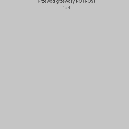
Przewód grzewczy NO FROST
1 szt.