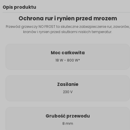
Opis produktu
Ochrona rur i rynien przed mrozem
Przewód grzewczy NO FROST to skuteczne zabezpieczenie rur, zaworów,
kranów i rynien przed skutkami niskich temperatur.
Moc całkowita
18 W - 800 W*
Zasilanie
230 V
Grubość przewodu
8 mm