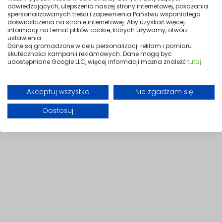
odwiedzających, ulepszenia naszej strony internetowej, pokazania
spersonalizowanych treści i zapewnienia Państwu wspaniałego
doświadczenia na stronie internetowej. Aby uzyskać więcej
informacji na temat plików cookie, których używamy, otwórz
Wysoka odporność na warunki
ustawienia.
atmosferyczne
Dane są gromadzone w celu personalizacji reklam i pomiaru
skuteczności kampanii reklamowych. Dane mogą być
Klasa ochrony IPX8 chroni przewód przed wilgocią i umożliwia pracę w
udostępniane Google LLC, więcej informacji można znaleźć
tutaj
.
trudnych warunkach.
Akceptuj wszystko
Nie zgadzam się
Dostosuj