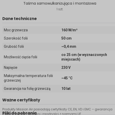
Taśma samowulkanizująca i montażowa
1 szt.
Dane techniczne
Moc grzewcza
160 W/m²
Szerokość folii
50 cm
Grubość folii
~0,4 mm
co 25 cm (w wyznaczonych
Możliwość cięcia folii
miejscach)
Napięcie
230 V
Maksymalna temperatura folii
~45 °C
grzewczej
Gwarancja na folię grzewczą
10 lat
Ważne certyfikaty
Produkty Mission Air posiadają certyfikaty CE, EN, VD i EMC – gwarancja
Pliki do pobrania
jakości, bezpieczeństwa i zgodności z normami UE.