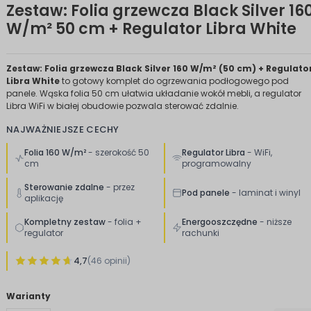
Zestaw: Folia grzewcza Black Silver 16
W/m² 50 cm + Regulator Libra White
Zestaw: Folia grzewcza Black Silver 160 W/m² (50 cm) + Regulato
Libra White
to gotowy komplet do ogrzewania podłogowego pod
panele. Wąska folia 50 cm ułatwia układanie wokół mebli, a regulator
Libra WiFi w białej obudowie pozwala sterować zdalnie.
NAJWAŻNIEJSZE CECHY
Folia 160 W/m²
- szerokość 50
Regulator Libra
- WiFi,
cm
programowalny
Sterowanie zdalne
- przez
Pod panele
- laminat i winyl
aplikację
Kompletny zestaw
- folia +
Energooszczędne
- niższe
regulator
rachunki
4,7
(46 opinii)
Warianty