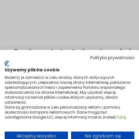
Bezpieczna technologia podczerwieni
Polityka prywatności
Promieniowanie IR ogrzewa powierzchnie w naturalny sposób i jest w
pełni bezpieczne dla zdrowia.
Używamy plików cookie
Możemy je zamieścić w celu analizy danych dotyczących
odwiedzających, ulepszenia naszej strony internetowej, pokazania
spersonalizowanych treści i zapewnienia Państwu wspaniałego
doświadczenia na stronie internetowej. Aby uzyskać więcej
informacji na temat plików cookie, których używamy, otwórz
ustawienia.
Dane są gromadzone w celu personalizacji reklam i pomiaru
skuteczności kampanii reklamowych. Dane mogą być
udostępniane Google LLC, więcej informacji można znaleźć
tutaj
.
Akceptuj wszystko
Nie zgadzam się