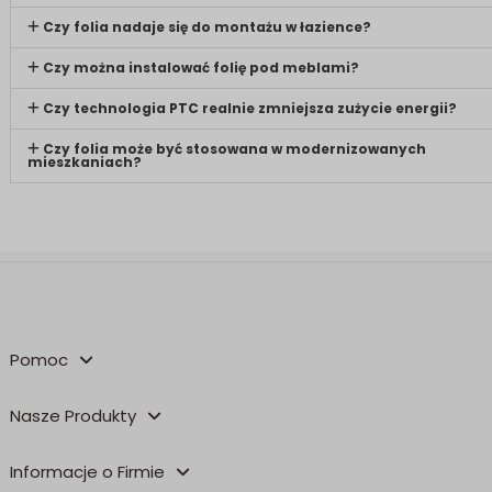
Czy folia nadaje się do montażu w łazience?
Czy można instalować folię pod meblami?
Czy technologia PTC realnie zmniejsza zużycie energii?
Czy folia może być stosowana w modernizowanych
mieszkaniach?
Pomoc
Nasze Produkty
Informacje o Firmie