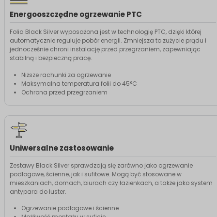
Energooszczędne ogrzewanie PTC
Folia Black Silver wyposażona jest w technologię PTC, dzięki której
automatycznie reguluje pobór energii. Zmniejsza to zużycie prądu i
jednocześnie chroni instalację przed przegrzaniem, zapewniając
stabilną i bezpieczną pracę.
Niższe rachunki za ogrzewanie
Maksymalna temperatura folii do 45°C
Ochrona przed przegrzaniem
Uniwersalne zastosowanie
Zestawy Black Silver sprawdzają się zarówno jako ogrzewanie
podłogowe, ścienne, jak i sufitowe. Mogą być stosowane w
mieszkaniach, domach, biurach czy łazienkach, a także jako system
antypara do luster.
Ogrzewanie podłogowe i ścienne
Możliwość montażu w suficie